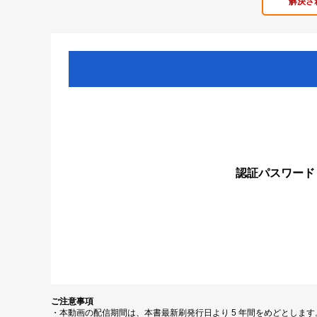
解決さ
認証パスワード
ご注意事項
・本動画の配信期間は、本書最新刷発行日より 5 年間をめどとしま