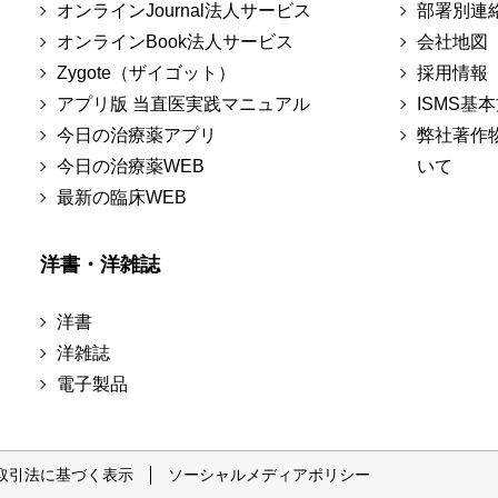
オンラインJournal法人サービス
部署別連
オンラインBook法人サービス
会社地図
Zygote（ザイゴット）
採用情報
アプリ版 当直医実践マニュアル
ISMS基
今日の治療薬アプリ
弊社著作
今日の治療薬WEB
いて
最新の臨床WEB
洋書・洋雑誌
洋書
洋雑誌
電子製品
取引法に基づく表示
ソーシャルメディアポリシー