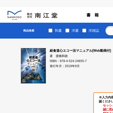
書 籍
和書
洋書
洋雑誌
商品検索
経食道心エコー法マニュアル[Web動画付]
著 渡橋和政
ISBN：978-4-524-24655-7
発行年月：2019年9月
※入力内
認くださ
セッシ
誠に恐