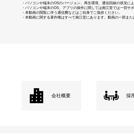
・パソコンや端末のOSのバージョン、再生環境、通信回線の状況に
・パソコンや端末のOS、アプリの操作に関しては南江堂では一切サ
・本動画の閲覧に伴う通信費などはご自身でご負担ください。
・本動画に関する著作権はすべて南江堂にあります。動画の一部また
会社概要
採