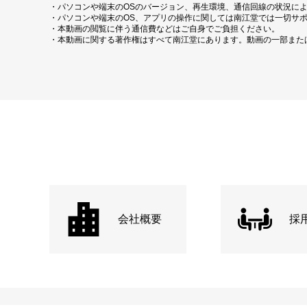
・パソコンや端末のOSのバージョン、再生環境、通信回線の状況に
・パソコンや端末のOS、アプリの操作に関しては南江堂では一切サ
・本動画の閲覧に伴う通信費などはご自身でご負担ください。
・本動画に関する著作権はすべて南江堂にあります。動画の一部また
会社概要
採