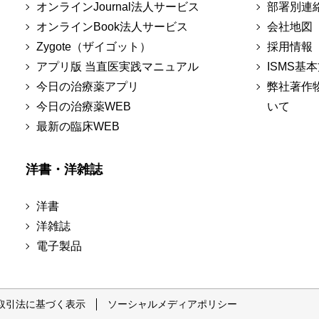
オンラインJournal法人サービス
部署別連
オンラインBook法人サービス
会社地図
Zygote（ザイゴット）
採用情報
アプリ版 当直医実践マニュアル
ISMS基
今日の治療薬アプリ
弊社著作
今日の治療薬WEB
いて
最新の臨床WEB
洋書・洋雑誌
洋書
洋雑誌
電子製品
取引法に基づく表示
ソーシャルメディアポリシー