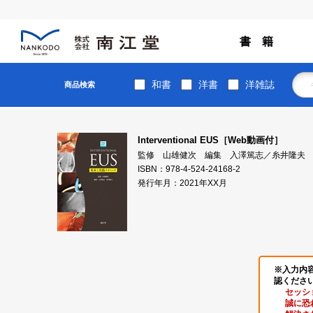
書 籍
和書
洋書
洋雑誌
商品検索
Interventional EUS［Web動画付］
監修 山雄健次 編集 入澤篤志／糸井隆夫
ISBN：978-4-524-24168-2
発行年月：2021年XX月
※入力内
認くださ
セッシ
誠に恐