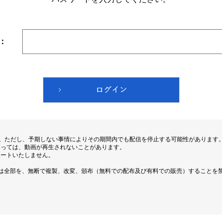
：
す。ただし、予期しない事情によりその期間内でも配信を停止する可能性があります
よっては、動画が再生されないことがあります。
ポートいたしません。
は全部を、無断で複製、改変、頒布（無料での配布及び有料での販売）することを