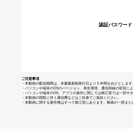
認証パスワード
ご注意事項
・本動画の配信期間は、本書最新刷発行日より 5 年間をめどとしま
・パソコンや端末のOSのバージョン、再生環境、通信回線の状況に
・パソコンや端末のOS、アプリの操作に関しては南江堂では一切サ
・本動画の閲覧に伴う通信費などはご自身でご負担ください。
・本動画に関する著作権はすべて南江堂にあります。動画の一部また