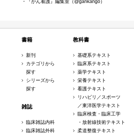
・『がん看護』編集室（@gankango）
書籍
教科書
新刊
基礎系テキスト
カテゴリから
臨床系テキスト
探す
薬学テキスト
シリーズから
栄養テキスト
探す
看護テキスト
リハビリ／スポーツ
／東洋医学テキスト
雑誌
臨床検査・臨床工学
臨床雑誌内科
・放射線技術テキスト
臨床雑誌外科
柔道整復テキスト