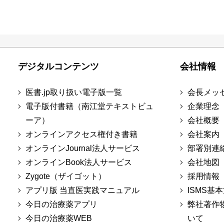
デジタルコンテンツ
会社情報
医書.jp取り扱い電子版一覧
会長メッ
電子版付書籍（南江堂テキストビュ
企業理念
ーア）
会社概要
オンラインアクセス権付き書籍
会社案内
オンラインJournal法人サービス
部署別連
オンラインBook法人サービス
会社地図
Zygote（ザイゴット）
採用情報
アプリ版 当直医実践マニュアル
ISMS基
今日の治療薬アプリ
弊社著作
今日の治療薬WEB
いて