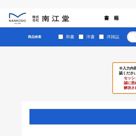
書 籍
和書
洋書
洋雑誌
商品検索
※入力内
認くださ
セッシ
誠に恐
解決さ