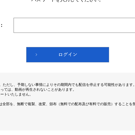
：
す。ただし、予期しない事情によりその期間内でも配信を停止する可能性があります
よっては、動画が再生されないことがあります。
ポートいたしません。
は全部を、無断で複製、改変、頒布（無料での配布及び有料での販売）することを