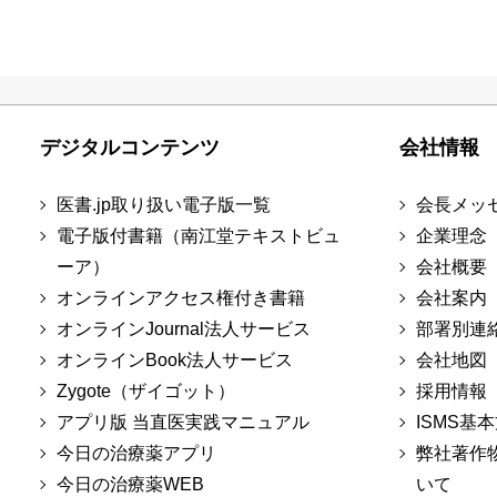
デジタルコンテンツ
会社情報
医書.jp取り扱い電子版一覧
会長メッ
電子版付書籍（南江堂テキストビュ
企業理念
ーア）
会社概要
オンラインアクセス権付き書籍
会社案内
オンラインJournal法人サービス
部署別連
オンラインBook法人サービス
会社地図
Zygote（ザイゴット）
採用情報
アプリ版 当直医実践マニュアル
ISMS基
今日の治療薬アプリ
弊社著作
今日の治療薬WEB
いて