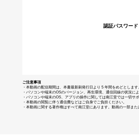
認証パスワード
ご注意事項
・本動画の配信期間は、本書最新刷発行日より 5 年間をめどとしま
・パソコンや端末のOSのバージョン、再生環境、通信回線の状況に
・パソコンや端末のOS、アプリの操作に関しては南江堂では一切サ
・本動画の閲覧に伴う通信費などはご自身でご負担ください。
・本動画に関する著作権はすべて南江堂にあります。動画の一部また