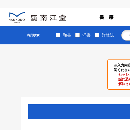
書 籍
和書
洋書
洋雑誌
商品検索
※入力内
認くださ
セッシ
誠に恐
解決さ