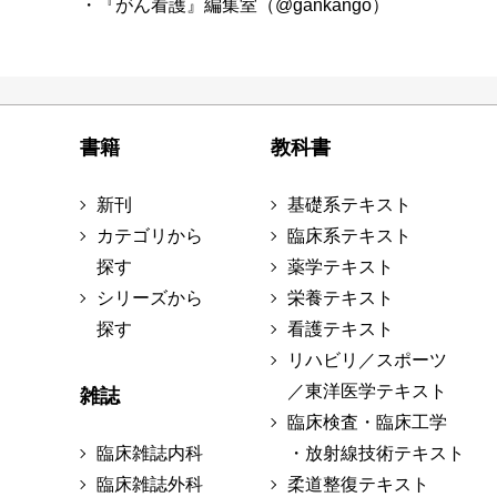
・『がん看護』編集室（@gankango）
書籍
教科書
新刊
基礎系テキスト
カテゴリから
臨床系テキスト
探す
薬学テキスト
シリーズから
栄養テキスト
探す
看護テキスト
リハビリ／スポーツ
／東洋医学テキスト
雑誌
臨床検査・臨床工学
臨床雑誌内科
・放射線技術テキスト
臨床雑誌外科
柔道整復テキスト