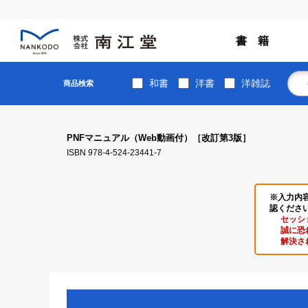
書 籍
和書
洋書
洋雑誌
商品検索
PNFマニュアル（Web動画付）［改訂第3版］
ISBN 978-4-524-23441-7
※入力内
認くださ
セッシ
誠に恐
解決さ