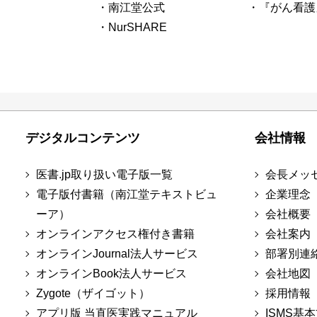
・南江堂公式
・『がん看護
・NurSHARE
デジタルコンテンツ
会社情報
医書.jp取り扱い電子版一覧
会長メッ
電子版付書籍（南江堂テキストビュ
企業理念
ーア）
会社概要
オンラインアクセス権付き書籍
会社案内
オンラインJournal法人サービス
部署別連
オンラインBook法人サービス
会社地図
Zygote（ザイゴット）
採用情報
アプリ版 当直医実践マニュアル
ISMS基