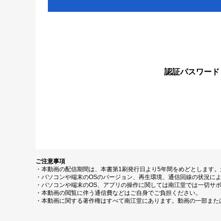
認証パスワード
ご注意事項
・本動画の配信期間は、本書第1刷発行日より5年間をめどとします
・パソコンや端末のOSのバージョン、再生環境、通信回線の状況に
・パソコンや端末のOS、アプリの操作に関しては南江堂では一切サ
・本動画の閲覧に伴う通信費などはご自身でご負担ください。
・本動画に関する著作権はすべて南江堂にあります。動画の一部また