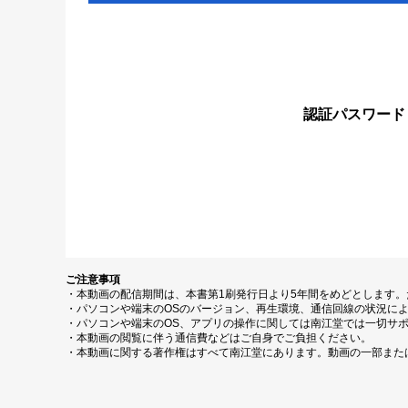
認証パスワード
ご注意事項
・本動画の配信期間は、本書第1刷発行日より5年間をめどとします
・パソコンや端末のOSのバージョン、再生環境、通信回線の状況に
・パソコンや端末のOS、アプリの操作に関しては南江堂では一切サ
・本動画の閲覧に伴う通信費などはご自身でご負担ください。
・本動画に関する著作権はすべて南江堂にあります。動画の一部また