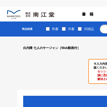
書 籍
和書
洋書
洋雑誌
商品検索
白内障 七人のサージャン［Web動画付］
※入力内
認くださ
セッシ
誠に恐
解決さ