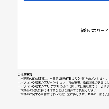
認証パスワード
ご注意事項
・本動画の配信期間は、本書第1刷発行日より5年間をめどとします
・パソコンや端末のOSのバージョン、再生環境、通信回線の状況に
・パソコンや端末のOS、アプリの操作に関しては南江堂では一切サ
・本動画の閲覧に伴う通信費などはご自身でご負担ください。
・本動画に関する著作権はすべて南江堂にあります。動画の一部また