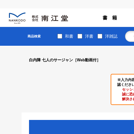
書 籍
和書
洋書
洋雑誌
商品検索
白内障 七人のサージャン［Web動画付］
※入力内
認くださ
セッシ
誠に恐
解決さ