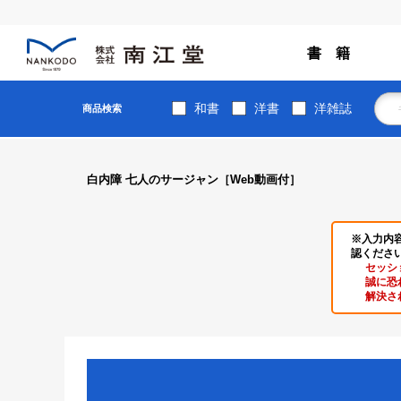
書 籍
和書
洋書
洋雑誌
商品検索
白内障 七人のサージャン［Web動画付］
※入力内
認くださ
セッシ
誠に恐
解決さ