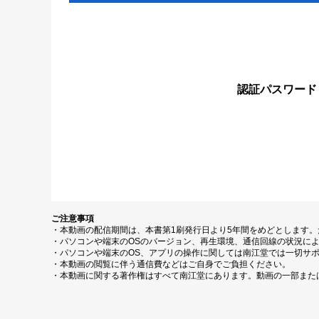
認証パスワード
ご注意事項
・本動画の配信期間は、本書第1刷発行日より5年間をめどとします
・パソコンや端末のOSのバージョン、再生環境、通信回線の状況に
・パソコンや端末のOS、アプリの操作に関しては南江堂では一切サ
・本動画の閲覧に伴う通信費などはご自身でご負担ください。
・本動画に関する著作権はすべて南江堂にあります。動画の一部また