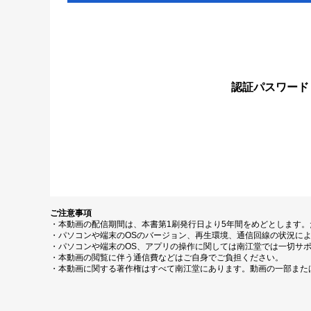
認証パスワード
ご注意事項
・本動画の配信期間は、本書第1刷発行日より5年間をめどとします
・パソコンや端末のOSのバージョン、再生環境、通信回線の状況に
・パソコンや端末のOS、アプリの操作に関しては南江堂では一切サ
・本動画の閲覧に伴う通信費などはご自身でご負担ください。
・本動画に関する著作権はすべて南江堂にあります。動画の一部また