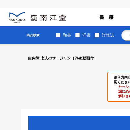
書 籍
和書
洋書
洋雑誌
商品検索
白内障 七人のサージャン［Web動画付］
※入力内
認くださ
セッシ
誠に恐
解決さ