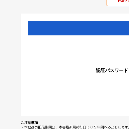
解決さ
認証パスワード
ご注意事項
・本動画の配信期間は、本書最新刷発行日より 5 年間をめどとしま