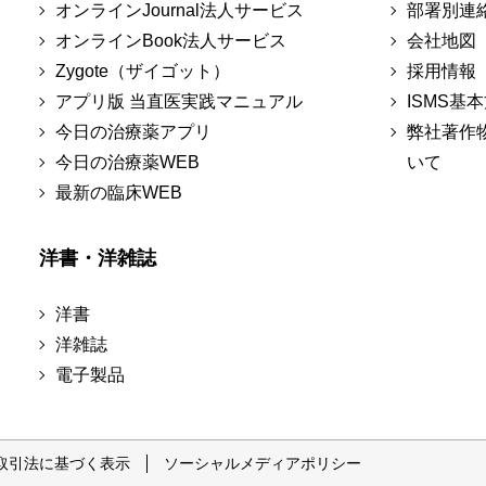
オンラインJournal法人サービス
部署別連
オンラインBook法人サービス
会社地図
Zygote（ザイゴット）
採用情報
アプリ版 当直医実践マニュアル
ISMS基
今日の治療薬アプリ
弊社著作
今日の治療薬WEB
いて
最新の臨床WEB
洋書・洋雑誌
洋書
洋雑誌
電子製品
取引法に基づく表示
ソーシャルメディアポリシー