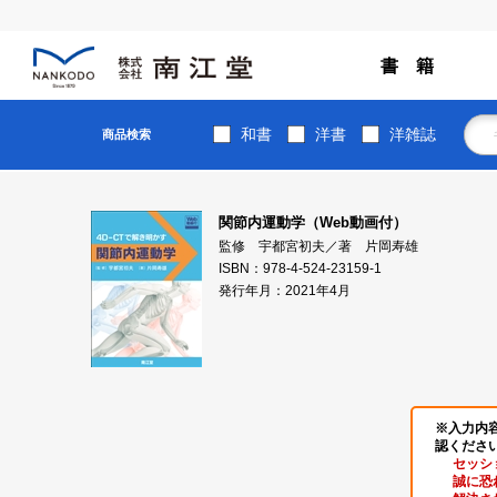
書 籍
和書
洋書
洋雑誌
商品検索
関節内運動学（Web動画付）
監修 宇都宮初夫／著 片岡寿雄
ISBN：978-4-524-23159-1
発行年月：2021年4月
※入力内
認くださ
セッシ
誠に恐