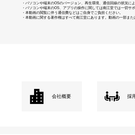
・パソコンや端末のOSのバージョン、再生環境、通信回線の状況に
・パソコンや端末のOS、アプリの操作に関しては南江堂では一切サ
・本動画の閲覧に伴う通信費などはご自身でご負担ください。
・本動画に関する著作権はすべて南江堂にあります。動画の一部また
会社概要
採