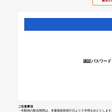
解決さ
認証パスワード
ご注意事項
・本動画の配信期間は、本書最新刷発行日より 5 年間をめどとしま