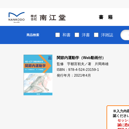
書 籍
和書
洋書
洋雑誌
商品検索
関節内運動学（Web動画付）
監修 宇都宮初夫／著 片岡寿雄
ISBN：978-4-524-23159-1
発行年月：2021年4月
※入力内
認くださ
セッシ
誠に恐