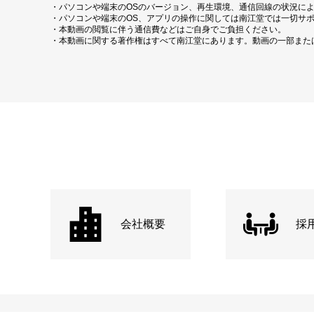
・パソコンや端末のOSのバージョン、再生環境、通信回線の状況に
・パソコンや端末のOS、アプリの操作に関しては南江堂では一切サ
・本動画の閲覧に伴う通信費などはご自身でご負担ください。
・本動画に関する著作権はすべて南江堂にあります。動画の一部また
会社概要
採