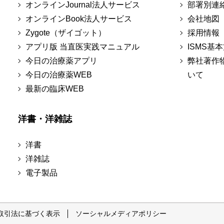
オンラインJournal法人サービス
部署別連
オンラインBook法人サービス
会社地図
Zygote（ザイゴット）
採用情報
アプリ版 当直医実践マニュアル
ISMS基
今日の治療薬アプリ
弊社著作
今日の治療薬WEB
いて
最新の臨床WEB
洋書・洋雑誌
洋書
洋雑誌
電子製品
取引法に基づく表示
ソーシャルメディアポリシー