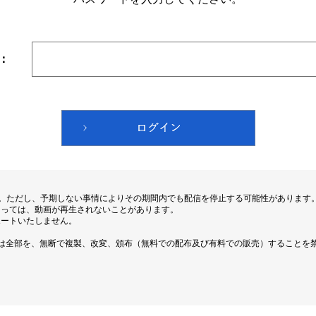
：
す。ただし、予期しない事情によりその期間内でも配信を停止する可能性があります
よっては、動画が再生されないことがあります。
ポートいたしません。
は全部を、無断で複製、改変、頒布（無料での配布及び有料での販売）することを