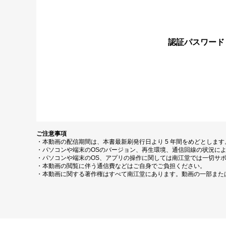
認証パスワード
ご注意事項
・本動画の配信期間は、本書最新刷発行日より 5 年間をめどとしま
・パソコンや端末のOSのバージョン、再生環境、通信回線の状況に
・パソコンや端末のOS、アプリの操作に関しては南江堂では一切サ
・本動画の閲覧に伴う通信費などはご自身でご負担ください。
・本動画に関する著作権はすべて南江堂にあります。動画の一部また