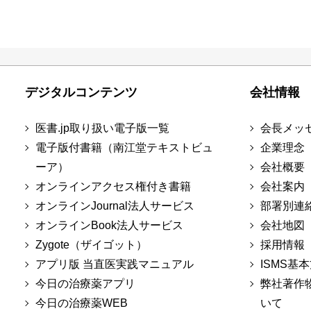
デジタルコンテンツ
会社情報
医書.jp取り扱い電子版一覧
会長メッ
電子版付書籍（南江堂テキストビュ
企業理念
ーア）
会社概要
オンラインアクセス権付き書籍
会社案内
オンラインJournal法人サービス
部署別連
オンラインBook法人サービス
会社地図
Zygote（ザイゴット）
採用情報
アプリ版 当直医実践マニュアル
ISMS基
今日の治療薬アプリ
弊社著作
今日の治療薬WEB
いて