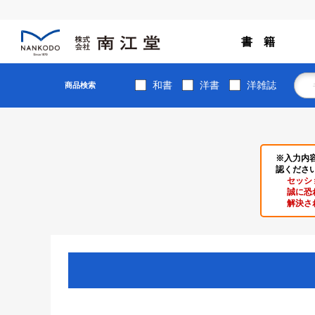
書 籍
和書
洋書
洋雑誌
商品検索
※入力内
認くださ
セッシ
誠に恐
解決さ