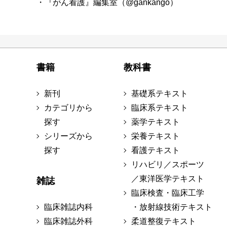
・『がん看護』編集室（@gankango）
書籍
教科書
新刊
基礎系テキスト
カテゴリから
臨床系テキスト
探す
薬学テキスト
シリーズから
栄養テキスト
探す
看護テキスト
リハビリ／スポーツ
／東洋医学テキスト
雑誌
臨床検査・臨床工学
臨床雑誌内科
・放射線技術テキスト
臨床雑誌外科
柔道整復テキスト