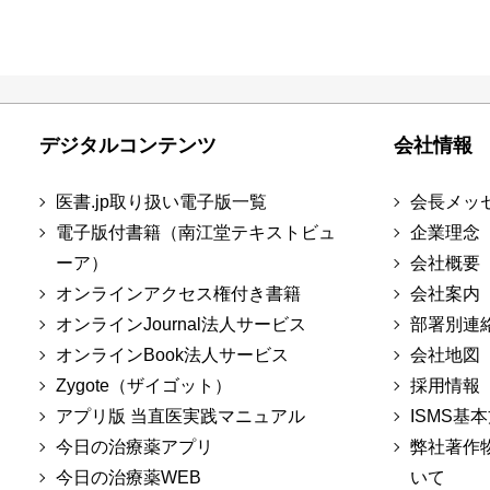
デジタルコンテンツ
会社情報
医書.jp取り扱い電子版一覧
会長メッ
電子版付書籍（南江堂テキストビュ
企業理念
ーア）
会社概要
オンラインアクセス権付き書籍
会社案内
オンラインJournal法人サービス
部署別連
オンラインBook法人サービス
会社地図
Zygote（ザイゴット）
採用情報
アプリ版 当直医実践マニュアル
ISMS基
今日の治療薬アプリ
弊社著作
今日の治療薬WEB
いて