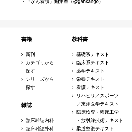
・『がん看護』編集室（@gankango）
書籍
教科書
新刊
基礎系テキスト
カテゴリから
臨床系テキスト
探す
薬学テキスト
シリーズから
栄養テキスト
探す
看護テキスト
リハビリ／スポーツ
／東洋医学テキスト
雑誌
臨床検査・臨床工学
臨床雑誌内科
・放射線技術テキスト
臨床雑誌外科
柔道整復テキスト