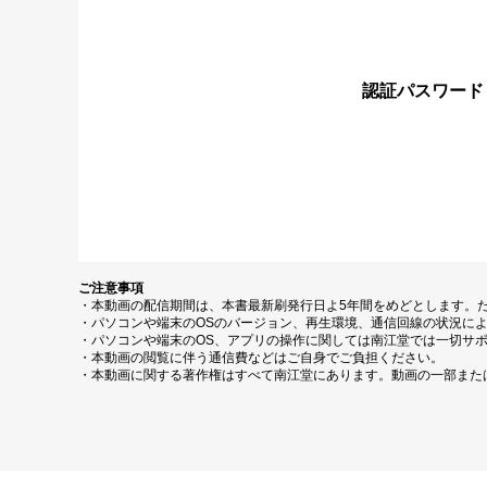
認証パスワード
ご注意事項
・本動画の配信期間は、本書最新刷発行日よ5年間をめどとします。
・パソコンや端末のOSのバージョン、再生環境、通信回線の状況に
・パソコンや端末のOS、アプリの操作に関しては南江堂では一切サ
・本動画の閲覧に伴う通信費などはご自身でご負担ください。
・本動画に関する著作権はすべて南江堂にあります。動画の一部また