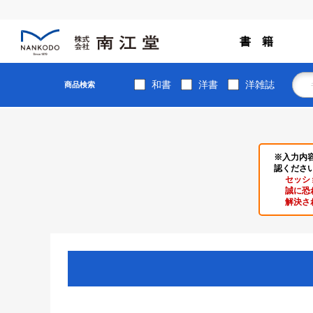
書 籍
和書
洋書
洋雑誌
商品検索
※入力内
認くださ
セッシ
誠に恐
解決さ