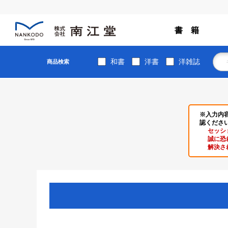
書 籍
和書
洋書
洋雑誌
商品検索
※入力内
認くださ
セッシ
誠に恐
解決さ