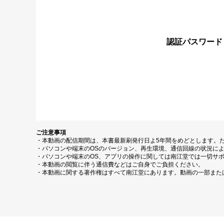
認証パスワード
ご注意事項
・本動画の配信期間は、本書最新刷発行日よ5年間をめどとします。
・パソコンや端末のOSのバージョン、再生環境、通信回線の状況に
・パソコンや端末のOS、アプリの操作に関しては南江堂では一切サ
・本動画の閲覧に伴う通信費などはご自身でご負担ください。
・本動画に関する著作権はすべて南江堂にあります。動画の一部また