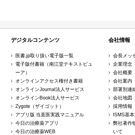
デジタルコンテンツ
会社情報
医書.jp取り扱い電子版一覧
会長メッ
電子版付書籍（南江堂テキストビュ
企業理念
ーア）
会社概要
オンラインアクセス権付き書籍
会社案内
オンラインJournal法人サービス
部署別連
オンラインBook法人サービス
会社地図
Zygote（ザイゴット）
採用情報
アプリ版 当直医実践マニュアル
ISMS基
今日の治療薬アプリ
弊社著作
今日の治療薬WEB
いて