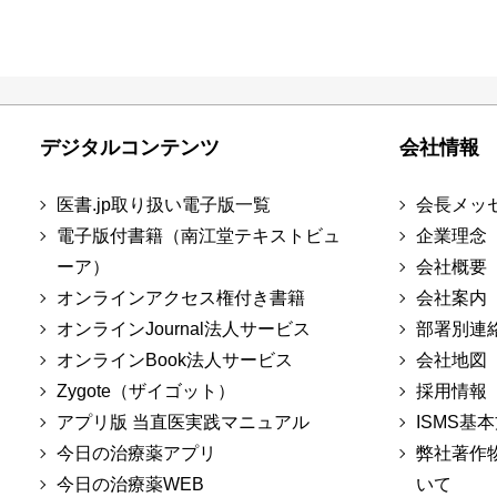
デジタルコンテンツ
会社情報
医書.jp取り扱い電子版一覧
会長メッ
電子版付書籍（南江堂テキストビュ
企業理念
ーア）
会社概要
オンラインアクセス権付き書籍
会社案内
オンラインJournal法人サービス
部署別連
オンラインBook法人サービス
会社地図
Zygote（ザイゴット）
採用情報
アプリ版 当直医実践マニュアル
ISMS基
今日の治療薬アプリ
弊社著作
今日の治療薬WEB
いて