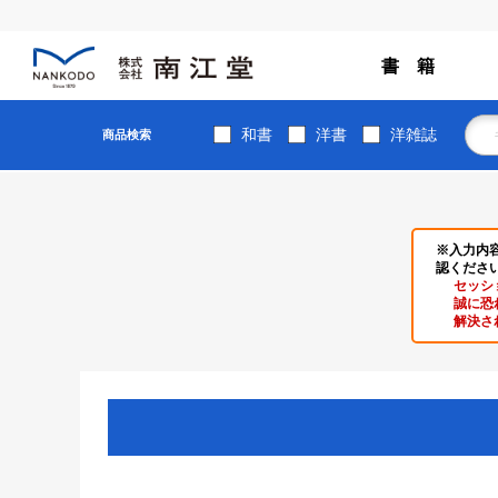
書 籍
和書
洋書
洋雑誌
商品検索
※入力内
認くださ
セッシ
誠に恐
解決さ