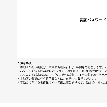
認証パスワード
ご注意事項
・本動画の配信期間は、本書最新刷発行日よ5年間をめどとします。
・パソコンや端末のOSのバージョン、再生環境、通信回線の状況に
・パソコンや端末のOS、アプリの操作に関しては南江堂では一切サ
・本動画の閲覧に伴う通信費などはご自身でご負担ください。
・本動画に関する著作権はすべて南江堂にあります。動画の一部また