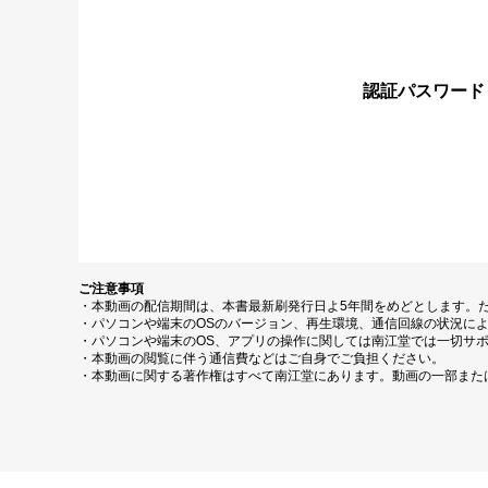
認証パスワード
ご注意事項
・本動画の配信期間は、本書最新刷発行日よ5年間をめどとします。
・パソコンや端末のOSのバージョン、再生環境、通信回線の状況に
・パソコンや端末のOS、アプリの操作に関しては南江堂では一切サ
・本動画の閲覧に伴う通信費などはご自身でご負担ください。
・本動画に関する著作権はすべて南江堂にあります。動画の一部また