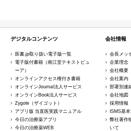
デジタルコンテンツ
会社情報
医書.jp取り扱い電子版一覧
会長メッ
電子版付書籍（南江堂テキストビュ
企業理念
ーア）
会社概要
オンラインアクセス権付き書籍
会社案内
オンラインJournal法人サービス
部署別連
オンラインBook法人サービス
会社地図
Zygote（ザイゴット）
採用情報
アプリ版 当直医実践マニュアル
ISMS基
今日の治療薬アプリ
弊社著作
今日の治療薬WEB
いて