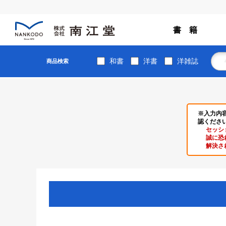
書 籍
和書
洋書
洋雑誌
商品検索
※入力内
認くださ
セッシ
誠に恐
解決さ