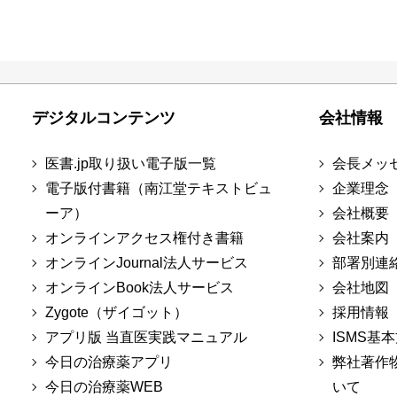
デジタルコンテンツ
会社情報
医書.jp取り扱い電子版一覧
会長メッ
電子版付書籍（南江堂テキストビュ
企業理念
ーア）
会社概要
オンラインアクセス権付き書籍
会社案内
オンラインJournal法人サービス
部署別連
オンラインBook法人サービス
会社地図
Zygote（ザイゴット）
採用情報
アプリ版 当直医実践マニュアル
ISMS基
今日の治療薬アプリ
弊社著作
今日の治療薬WEB
いて