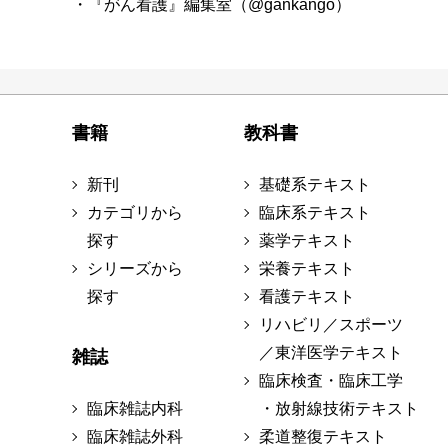
・『がん看護』編集室（@gankango）
書籍
教科書
新刊
基礎系テキスト
カテゴリから
臨床系テキスト
探す
薬学テキスト
シリーズから
栄養テキスト
探す
看護テキスト
リハビリ／スポーツ
／東洋医学テキスト
雑誌
臨床検査・臨床工学
臨床雑誌内科
・放射線技術テキスト
臨床雑誌外科
柔道整復テキスト