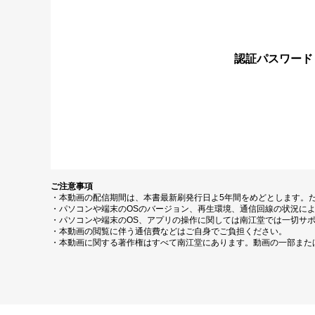
認証パスワード
ご注意事項
・本動画の配信期間は、本書最新刷発行日よ5年間をめどとします。
・パソコンや端末のOSのバージョン、再生環境、通信回線の状況に
・パソコンや端末のOS、アプリの操作に関しては南江堂では一切サ
・本動画の閲覧に伴う通信費などはご自身でご負担ください。
・本動画に関する著作権はすべて南江堂にあります。動画の一部また