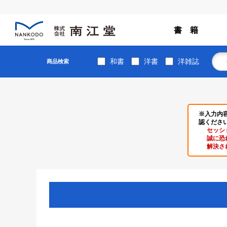
書 籍
和書
洋書
洋雑誌
商品検索
※入力内
認くださ
セッシ
誠に恐
解決さ