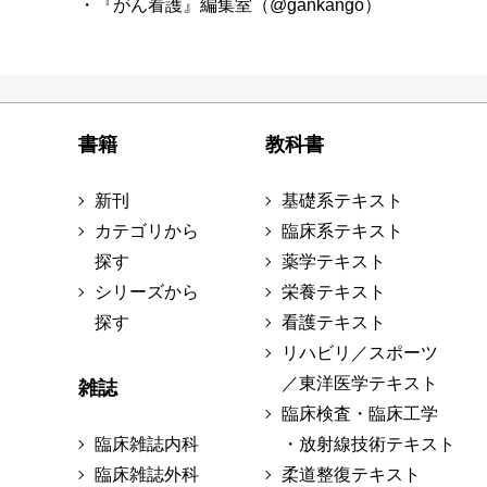
・『がん看護』編集室（@gankango）
書籍
教科書
新刊
基礎系テキスト
カテゴリから
臨床系テキスト
探す
薬学テキスト
シリーズから
栄養テキスト
探す
看護テキスト
リハビリ／スポーツ
／東洋医学テキスト
雑誌
臨床検査・臨床工学
臨床雑誌内科
・放射線技術テキスト
臨床雑誌外科
柔道整復テキスト