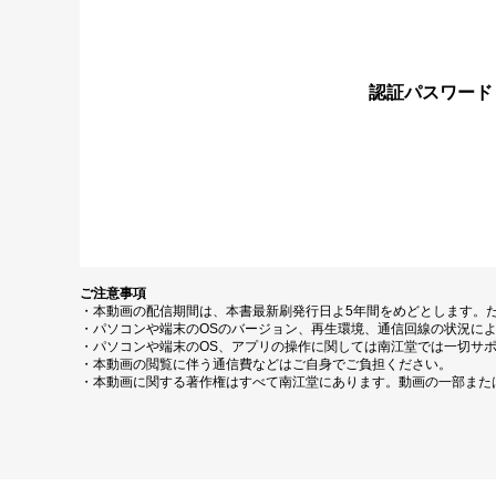
認証パスワード
ご注意事項
・本動画の配信期間は、本書最新刷発行日よ5年間をめどとします。
・パソコンや端末のOSのバージョン、再生環境、通信回線の状況に
・パソコンや端末のOS、アプリの操作に関しては南江堂では一切サ
・本動画の閲覧に伴う通信費などはご自身でご負担ください。
・本動画に関する著作権はすべて南江堂にあります。動画の一部また