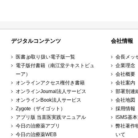
デジタルコンテンツ
会社情報
医書.jp取り扱い電子版一覧
会長メッ
電子版付書籍（南江堂テキストビュ
企業理念
ーア）
会社概要
オンラインアクセス権付き書籍
会社案内
オンラインJournal法人サービス
部署別連
オンラインBook法人サービス
会社地図
Zygote（ザイゴット）
採用情報
アプリ版 当直医実践マニュアル
ISMS基
今日の治療薬アプリ
弊社著作
今日の治療薬WEB
いて