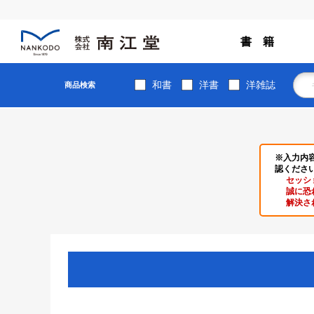
書 籍
和書
洋書
洋雑誌
商品検索
※入力内
認くださ
セッシ
誠に恐
解決さ