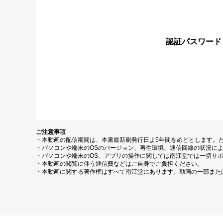
認証パスワード
ご注意事項
・本動画の配信期間は、本書最新刷発行日よ5年間をめどとします。
・パソコンや端末のOSのバージョン、再生環境、通信回線の状況に
・パソコンや端末のOS、アプリの操作に関しては南江堂では一切サ
・本動画の閲覧に伴う通信費などはご自身でご負担ください。
・本動画に関する著作権はすべて南江堂にあります。動画の一部また