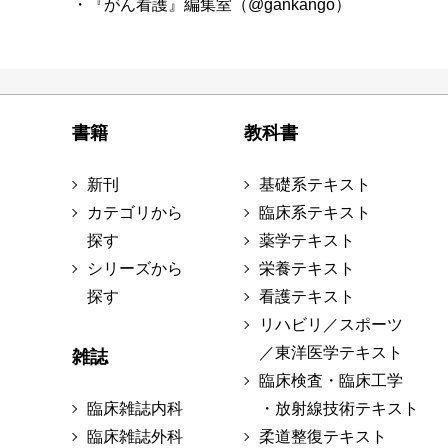
・『がん看護』編集室（@gankango）
書籍
教科書
新刊
基礎系テキスト
カテゴリから
臨床系テキスト
探す
薬学テキスト
シリーズから
栄養テキスト
探す
看護テキスト
リハビリ／スポーツ
／東洋医学テキスト
雑誌
臨床検査・臨床工学
臨床雑誌内科
・放射線技術テキスト
臨床雑誌外科
柔道整復テキスト