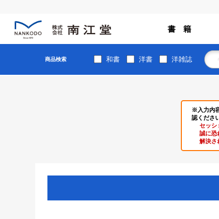
書 籍
和書
洋書
洋雑誌
商品検索
※入力内
認くださ
セッシ
誠に恐
解決さ