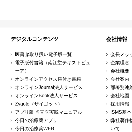
デジタルコンテンツ
会社情報
医書.jp取り扱い電子版一覧
会長メッ
電子版付書籍（南江堂テキストビュ
企業理念
ーア）
会社概要
オンラインアクセス権付き書籍
会社案内
オンラインJournal法人サービス
部署別連
オンラインBook法人サービス
会社地図
Zygote（ザイゴット）
採用情報
アプリ版 当直医実践マニュアル
ISMS基
今日の治療薬アプリ
弊社著作
今日の治療薬WEB
いて