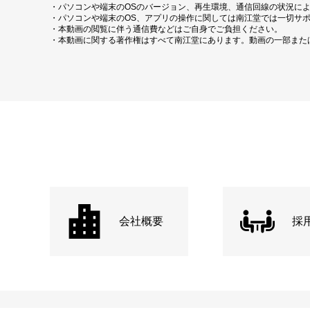
・パソコンや端末のOSのバージョン、再生環境、通信回線の状況に
・パソコンや端末のOS、アプリの操作に関しては南江堂では一切サ
・本動画の閲覧に伴う通信費などはご自身でご負担ください。
・本動画に関する著作権はすべて南江堂にあります。動画の一部また
会社概要
採