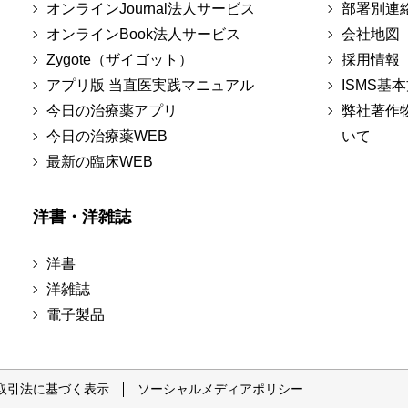
オンラインJournal法人サービス
部署別連
オンラインBook法人サービス
会社地図
Zygote（ザイゴット）
採用情報
アプリ版 当直医実践マニュアル
ISMS基
今日の治療薬アプリ
弊社著作
今日の治療薬WEB
いて
最新の臨床WEB
洋書・洋雑誌
洋書
洋雑誌
電子製品
取引法に基づく表示
ソーシャルメディアポリシー