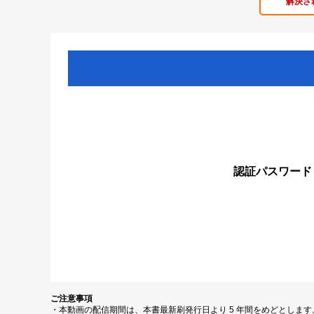
解決さ
認証パスワード
ご注意事項
・本動画の配信期間は、本書最新刷発行日より 5 年間をめどとしま