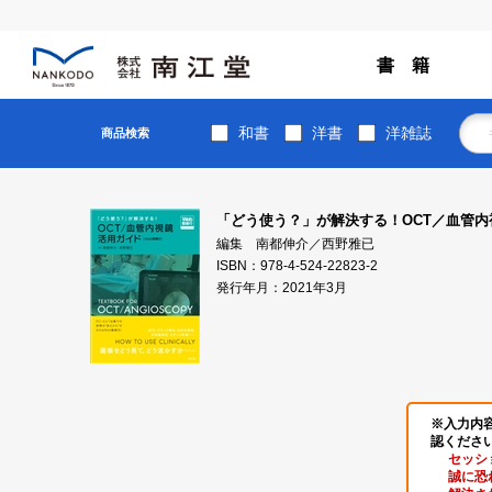
書 籍
和書
洋書
洋雑誌
商品検索
「どう使う？」が解決する！OCT／血管内
編集 南都伸介／西野雅已
ISBN：978-4-524-22823-2
発行年月：2021年3月
※入力内
認くださ
セッシ
誠に恐