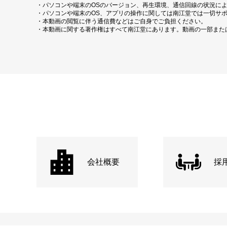
・パソコンや端末のOSのバージョン、再生環境、通信回線の状況に
・パソコンや端末のOS、アプリの操作に関しては南江堂では一切サ
・本動画の閲覧に伴う通信費などはご自身でご負担ください。
・本動画に関する著作権はすべて南江堂にあります。動画の一部また
会社概要
採