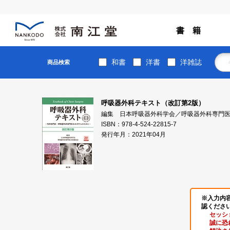
書 籍
和書
洋書
洋雑誌
商品検索
呼吸器外科テキスト（改訂第2版）
編集 日本呼吸器外科学会／呼吸器外科専門
ISBN：978-4-524-22815-7
発行年月：2021年04月
※入力内
認くださ
セッシ
誠に恐