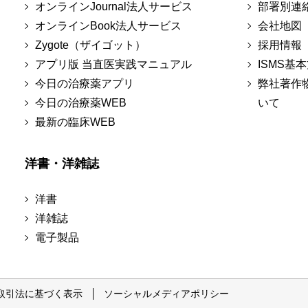
オンラインJournal法人サービス
部署別連
オンラインBook法人サービス
会社地図
Zygote（ザイゴット）
採用情報
アプリ版 当直医実践マニュアル
ISMS基
今日の治療薬アプリ
弊社著作
今日の治療薬WEB
いて
最新の臨床WEB
洋書・洋雑誌
洋書
洋雑誌
電子製品
取引法に基づく表示
ソーシャルメディアポリシー