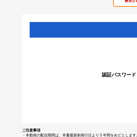
解決さ
認証パスワード
ご注意事項
・本動画の配信期間は、本書最新刷発行日より 5 年間をめどとしま