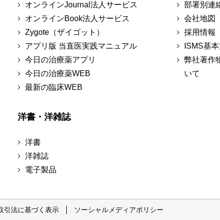
オンラインJournal法人サービス
部署別連
オンラインBook法人サービス
会社地図
Zygote（ザイゴット）
採用情報
アプリ版 当直医実践マニュアル
ISMS基
今日の治療薬アプリ
弊社著作
今日の治療薬WEB
いて
最新の臨床WEB
洋書・洋雑誌
洋書
洋雑誌
電子製品
取引法に基づく表示
ソーシャルメディアポリシー