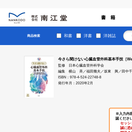
書 籍
和書
洋書
洋雑誌
商品検索
今さら聞けない心臓血管外科基本手技［We
監修 日本心臓血管外科学会
編集 横山 斉／福田幾夫／坂東 興／田中
ISBN：978-4-524-22748-8
発行年月：2020年2月
※入力内
認くださ
セッシ
誠に恐