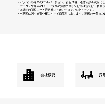
・パソコンや端末のOSのバージョン、再生環境、通信回線の状況に
・パソコンや端末のOS、アプリの操作に関しては南江堂では一切サ
・本動画の閲覧に伴う通信費などはご自身でご負担ください。
・本動画に関する著作権はすべて南江堂にあります。動画の一部また
会社概要
採