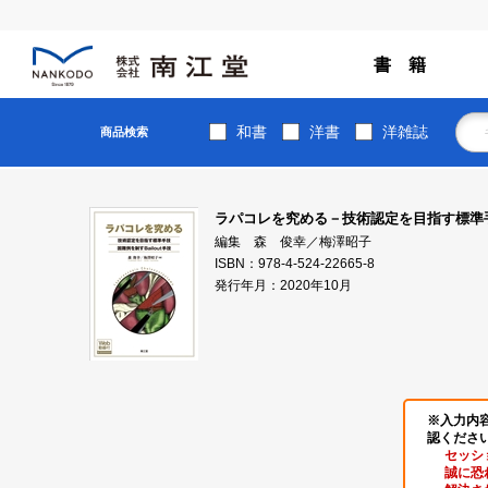
書 籍
和書
洋書
洋雑誌
商品検索
ラパコレを究める－技術認定を目指す標準手技
編集 森 俊幸／梅澤昭子
ISBN：978-4-524-22665-8
発行年月：2020年10月
※入力内
認くださ
セッシ
誠に恐