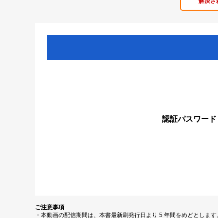
解決さ
認証パスワード
ご注意事項
・本動画の配信期間は、本書最新刷発行日より 5 年間をめどとしま