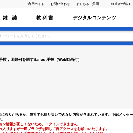
ご利用ガイド
お問い合わせ
よくあるご質問
執筆者の皆様
雑 誌
教 科 書
デジタルコンテンツ
，困難例を制すBailout手技（Web動画付）
容に誤りがあるか、弊社でお取り扱いできない内容が含まれています。下記メッセー
い。
ョン情報が正しくないため、ログインできません｡
れ入りますが一度ブラウザを閉じて再アクセスをお願いいたします。