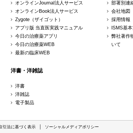
オンラインJournal法人サービス
部署別連
オンラインBook法人サービス
会社地図
Zygote（ザイゴット）
採用情報
アプリ版 当直医実践マニュアル
ISMS基
今日の治療薬アプリ
弊社著作
今日の治療薬WEB
いて
最新の臨床WEB
洋書・洋雑誌
洋書
洋雑誌
電子製品
取引法に基づく表示
ソーシャルメディアポリシー