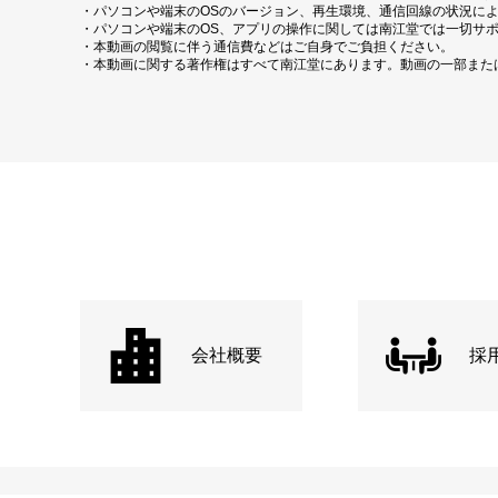
・パソコンや端末のOSのバージョン、再生環境、通信回線の状況に
・パソコンや端末のOS、アプリの操作に関しては南江堂では一切サ
・本動画の閲覧に伴う通信費などはご自身でご負担ください。
・本動画に関する著作権はすべて南江堂にあります。動画の一部また
会社概要
採