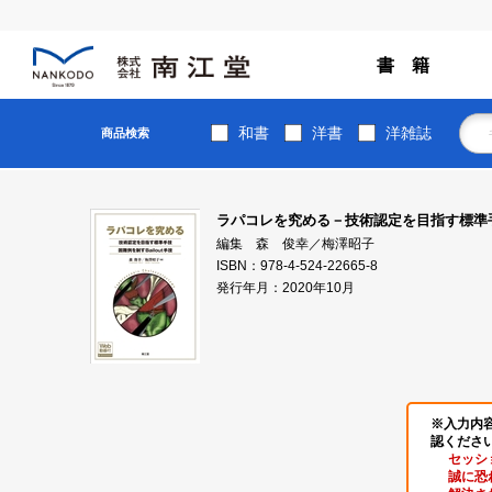
書 籍
和書
洋書
洋雑誌
商品検索
ラパコレを究める－技術認定を目指す標準手技
編集 森 俊幸／梅澤昭子
ISBN：978-4-524-22665-8
発行年月：2020年10月
※入力内
認くださ
セッシ
誠に恐