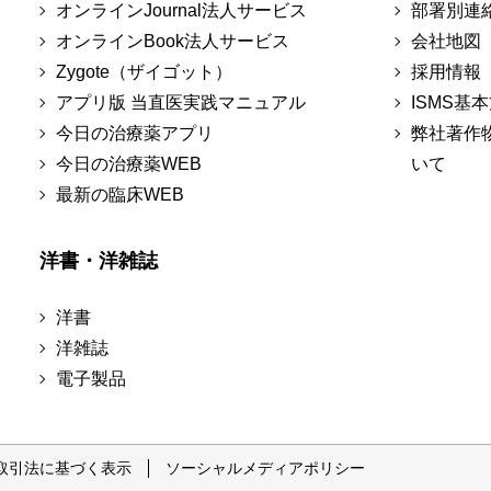
オンラインJournal法人サービス
部署別連
オンラインBook法人サービス
会社地図
Zygote（ザイゴット）
採用情報
アプリ版 当直医実践マニュアル
ISMS基
今日の治療薬アプリ
弊社著作
今日の治療薬WEB
いて
最新の臨床WEB
洋書・洋雑誌
洋書
洋雑誌
電子製品
取引法に基づく表示
ソーシャルメディアポリシー