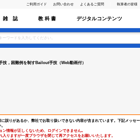
ご利用ガイド
お問い合わせ
よくあるご質問
執筆者の皆様
雑 誌
教 科 書
デジタルコンテンツ
，困難例を制すBailout手技（Web動画付）
容に誤りがあるか、弊社でお取り扱いできない内容が含まれています。下記メッセー
い。
ョン情報が正しくないため、ログインできません｡
れ入りますが一度ブラウザを閉じて再アクセスをお願いいたします。