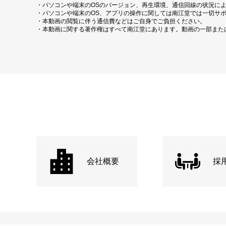
・パソコンや端末のOSのバージョン、再生環境、通信回線の状況に
・パソコンや端末のOS、アプリの操作に関しては南江堂では一切サ
・本動画の閲覧に伴う通信費などはご自身でご負担ください。
・本動画に関する著作権はすべて南江堂にあります。動画の一部また
会社概要
採