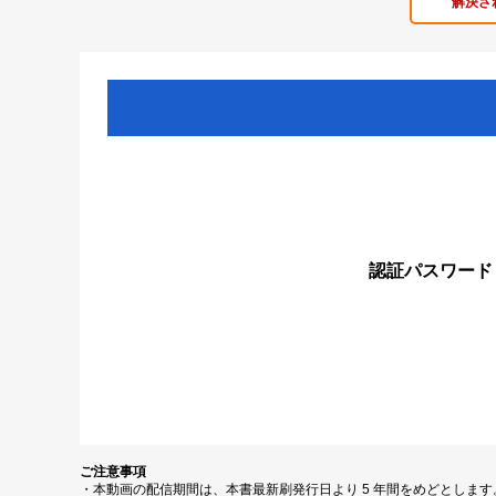
解決さ
認証パスワード
ご注意事項
・本動画の配信期間は、本書最新刷発行日より 5 年間をめどとしま