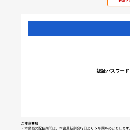
解決さ
認証パスワード
ご注意事項
・本動画の配信期間は、本書最新刷発行日より 5 年間をめどとしま