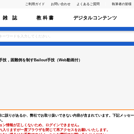
ご利用ガイド
お問い合わせ
よくあるご質問
執筆者の皆様
雑 誌
教 科 書
デジタルコンテンツ
，困難例を制すBailout手技（Web動画付）
容に誤りがあるか、弊社でお取り扱いできない内容が含まれています。下記メッセー
い。
ョン情報が正しくないため、ログインできません｡
れ入りますが一度ブラウザを閉じて再アクセスをお願いいたします。