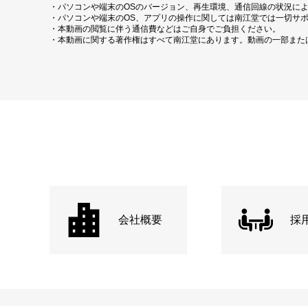
・パソコンや端末のOSのバージョン、再生環境、通信回線の状況に
・パソコンや端末のOS、アプリの操作に関しては南江堂では一切サ
・本動画の閲覧に伴う通信費などはご自身でご負担ください。
・本動画に関する著作権はすべて南江堂にあります。動画の一部また
会社概要
採