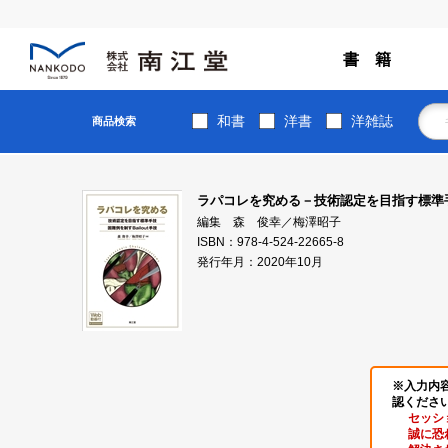
書 籍
和書
洋書
洋雑誌
商品検索
ラパコレを究める－技術認定を目指す標準手技
編集 森 俊幸／梅澤昭子
ISBN：978-4-524-22665-8
発行年月：2020年10月
※入力内
認くださ
セッシ
誠に恐