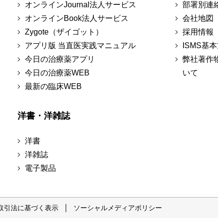
オンラインJournal法人サービス
部署別連
オンラインBook法人サービス
会社地図
Zygote（ザイゴット）
採用情報
アプリ版 当直医実践マニュアル
ISMS基
今日の治療薬アプリ
弊社著作
今日の治療薬WEB
いて
最新の臨床WEB
洋書・洋雑誌
洋書
洋雑誌
電子製品
取引法に基づく表示
ソーシャルメディアポリシー