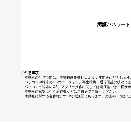
認証パスワード
ご注意事項
・本動画の配信期間は、本書最新刷発行日より 5 年間をめどとしま
・パソコンや端末のOSのバージョン、再生環境、通信回線の状況に
・パソコンや端末のOS、アプリの操作に関しては南江堂では一切サ
・本動画の閲覧に伴う通信費などはご自身でご負担ください。
・本動画に関する著作権はすべて南江堂にあります。動画の一部また