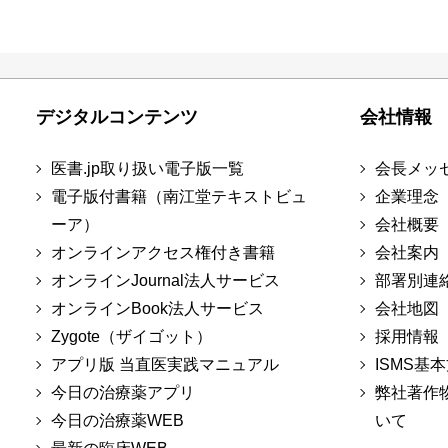
デジタルコンテンツ
会社情報
医書.jp取り扱い電子版一覧
会長メッ
電子版付書籍（南江堂テキストビュ
企業理念
ーア）
会社概要
オンラインアクセス権付き書籍
会社案内
オンラインJournal法人サービス
部署別連
オンラインBook法人サービス
会社地図
Zygote（ザイゴット）
採用情報
アプリ版 当直医実践マニュアル
ISMS基
今日の治療薬アプリ
弊社著作
今日の治療薬WEB
いて