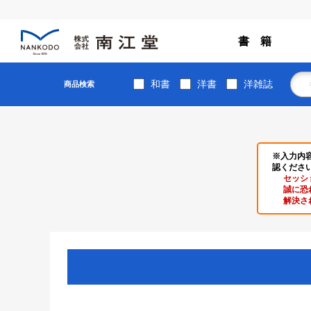
書 籍
和書
洋書
洋雑誌
商品検索
※入力内
認くださ
セッシ
誠に恐
解決さ