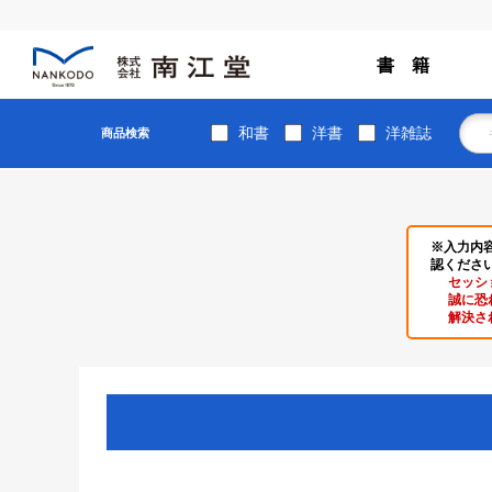
書 籍
和書
洋書
洋雑誌
商品検索
※入力内
認くださ
セッシ
誠に恐
解決さ