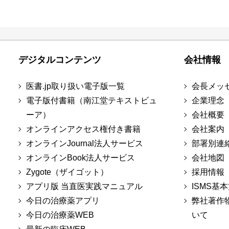
デジタルコンテンツ
会社情報
医書.jp取り扱い電子版一覧
会長メッ
電子版付書籍（南江堂テキストビュ
企業理念
ーア）
会社概要
オンラインアクセス権付き書籍
会社案内
オンラインJournal法人サービス
部署別連
オンラインBook法人サービス
会社地図
Zygote（ザイゴット）
採用情報
アプリ版 当直医実践マニュアル
ISMS基
今日の治療薬アプリ
弊社著作
今日の治療薬WEB
いて