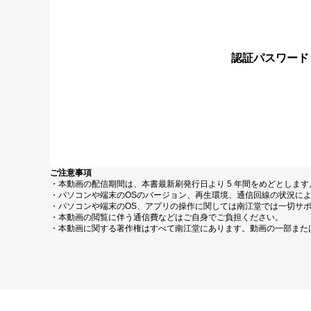
認証パスワード
ご注意事項
・本動画の配信期間は、本書最新刷発行日より 5 年間をめどとしま
・パソコンや端末のOSのバージョン、再生環境、通信回線の状況に
・パソコンや端末のOS、アプリの操作に関しては南江堂では一切サ
・本動画の閲覧に伴う通信費などはご自身でご負担ください。
・本動画に関する著作権はすべて南江堂にあります。動画の一部また