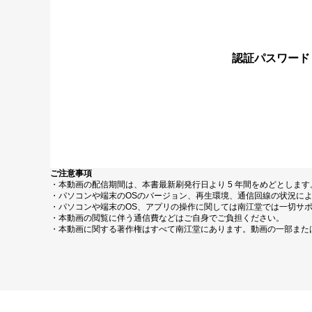
認証パスワード
ご注意事項
・本動画の配信期間は、本書最新刷発行日より 5 年間をめどとしま
・パソコンや端末のOSのバージョン、再生環境、通信回線の状況に
・パソコンや端末のOS、アプリの操作に関しては南江堂では一切サ
・本動画の閲覧に伴う通信費などはご自身でご負担ください。
・本動画に関する著作権はすべて南江堂にあります。動画の一部また