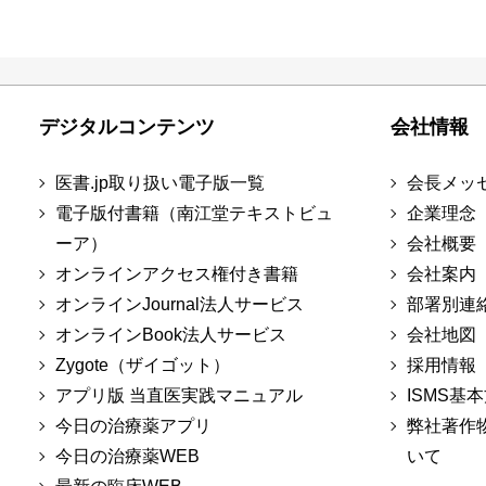
デジタルコンテンツ
会社情報
医書.jp取り扱い電子版一覧
会長メッ
電子版付書籍（南江堂テキストビュ
企業理念
ーア）
会社概要
オンラインアクセス権付き書籍
会社案内
オンラインJournal法人サービス
部署別連
オンラインBook法人サービス
会社地図
Zygote（ザイゴット）
採用情報
アプリ版 当直医実践マニュアル
ISMS基
今日の治療薬アプリ
弊社著作
今日の治療薬WEB
いて