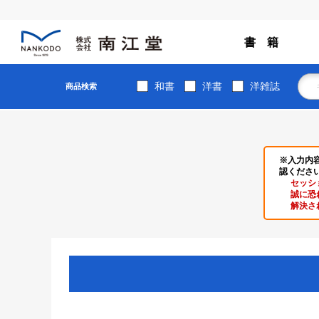
書 籍
和書
洋書
洋雑誌
商品検索
※入力内
認くださ
セッシ
誠に恐
解決さ