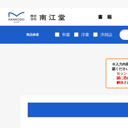
書 籍
和書
洋書
洋雑誌
商品検索
※入力内
認くださ
セッシ
誠に恐
解決さ