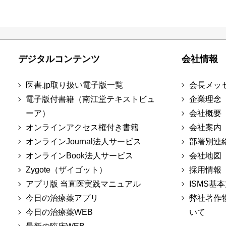
デジタルコンテンツ
会社情報
医書.jp取り扱い電子版一覧
会長メッ
電子版付書籍（南江堂テキストビュ
企業理念
ーア）
会社概要
オンラインアクセス権付き書籍
会社案内
オンラインJournal法人サービス
部署別連
オンラインBook法人サービス
会社地図
Zygote（ザイゴット）
採用情報
アプリ版 当直医実践マニュアル
ISMS基
今日の治療薬アプリ
弊社著作
今日の治療薬WEB
いて