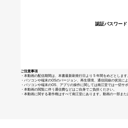
認証パスワード
ご注意事項
・本動画の配信期間は、本書最新刷発行日より 5 年間をめどとしま
・パソコンや端末のOSのバージョン、再生環境、通信回線の状況に
・パソコンや端末のOS、アプリの操作に関しては南江堂では一切サ
・本動画の閲覧に伴う通信費などはご自身でご負担ください。
・本動画に関する著作権はすべて南江堂にあります。動画の一部また