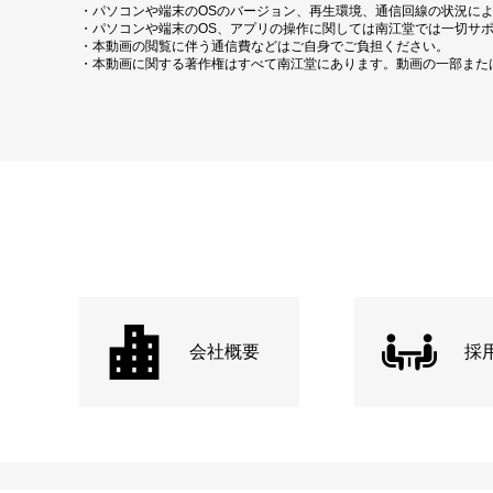
・パソコンや端末のOSのバージョン、再生環境、通信回線の状況に
・パソコンや端末のOS、アプリの操作に関しては南江堂では一切サ
・本動画の閲覧に伴う通信費などはご自身でご負担ください。
・本動画に関する著作権はすべて南江堂にあります。動画の一部また
会社概要
採