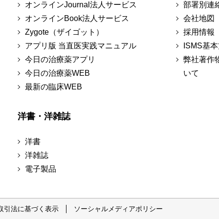
オンラインJournal法人サービス
部署別連
オンラインBook法人サービス
会社地図
Zygote（ザイゴット）
採用情報
アプリ版 当直医実践マニュアル
ISMS基
今日の治療薬アプリ
弊社著作
今日の治療薬WEB
いて
最新の臨床WEB
洋書・洋雑誌
洋書
洋雑誌
電子製品
取引法に基づく表示
ソーシャルメディアポリシー