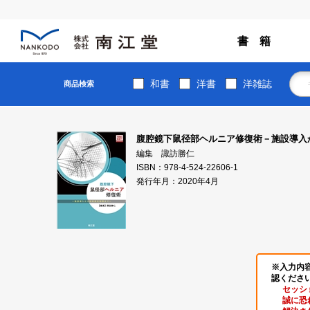
書 籍
和書
洋書
洋雑誌
商品検索
腹腔鏡下鼠径部ヘルニア修復術－施設導入
編集 諏訪勝仁
ISBN：978-4-524-22606-1
発行年月：2020年4月
※入力内
認くださ
セッシ
誠に恐