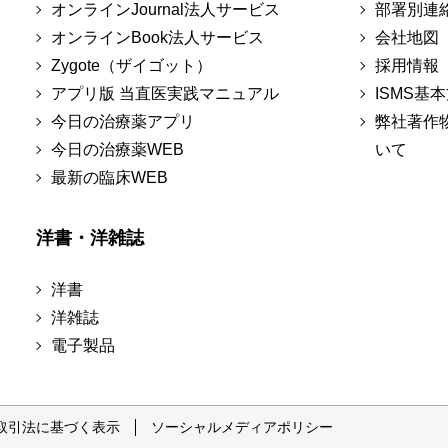
オンラインJournal法人サービス
部署別連
オンラインBook法人サービス
会社地図
Zygote（ザイゴット）
採用情報
アプリ版 当直医実践マニュアル
ISMS基
今日の治療薬アプリ
弊社著作
今日の治療薬WEB
いて
最新の臨床WEB
洋書・洋雑誌
洋書
洋雑誌
電子製品
取引法に基づく表示
ソーシャルメディアポリシー