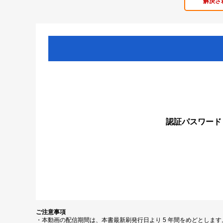
解決さ
認証パスワード
ご注意事項
・本動画の配信期間は、本書最新刷発行日より 5 年間をめどとしま