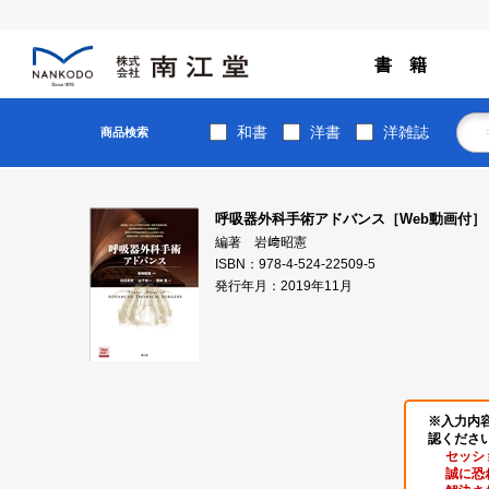
書 籍
和書
洋書
洋雑誌
商品検索
呼吸器外科手術アドバンス［Web動画付］
編著 岩﨑昭憲
ISBN：978-4-524-22509-5
発行年月：2019年11月
※入力内
認くださ
セッシ
誠に恐