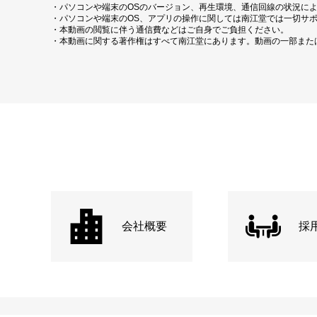
・パソコンや端末のOSのバージョン、再生環境、通信回線の状況に
・パソコンや端末のOS、アプリの操作に関しては南江堂では一切サ
・本動画の閲覧に伴う通信費などはご自身でご負担ください。
・本動画に関する著作権はすべて南江堂にあります。動画の一部また
会社概要
採