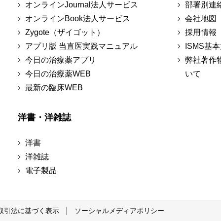
オンラインJournal法人サービス
部署別連
オンラインBook法人サービス
会社地図
Zygote（ザイゴット）
採用情報
アプリ版 当直医実践マニュアル
ISMS基
今日の治療薬アプリ
弊社著作
今日の治療薬WEB
いて
最新の臨床WEB
洋書・洋雑誌
洋書
洋雑誌
電子製品
取引法に基づく表示
ソーシャルメディアポリシー