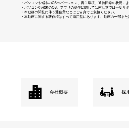
・パソコンや端末のOSのバージョン、再生環境、通信回線の状況に
・パソコンや端末のOS、アプリの操作に関しては南江堂では一切サ
・本動画の閲覧に伴う通信費などはご自身でご負担ください。
・本動画に関する著作権はすべて南江堂にあります。動画の一部また
会社概要
採