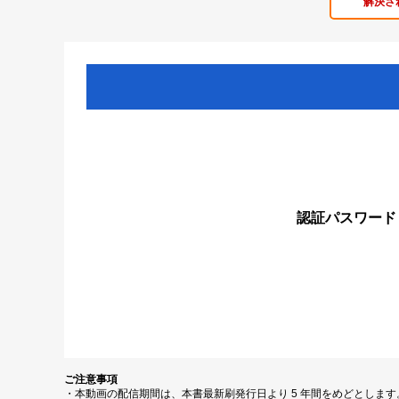
解決さ
認証パスワード
ご注意事項
・本動画の配信期間は、本書最新刷発行日より 5 年間をめどとしま