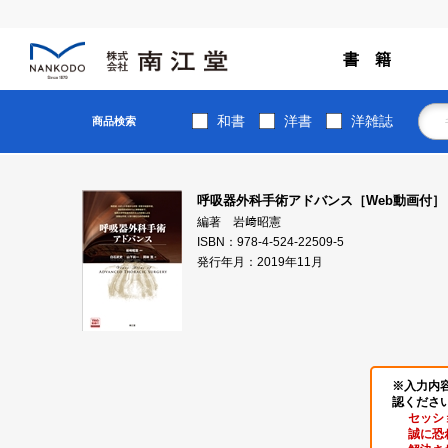
書 籍
和書
洋書
洋雑誌
商品検索
呼吸器外科手術アドバンス［Web動画付］
編著 岩﨑昭憲
ISBN：978-4-524-22509-5
発行年月：2019年11月
※入力内
認くださ
セッシ
誠に恐