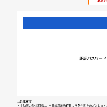
解決さ
認証パスワード
ご注意事項
・本動画の配信期間は、本書最新刷発行日より 5 年間をめどとしま