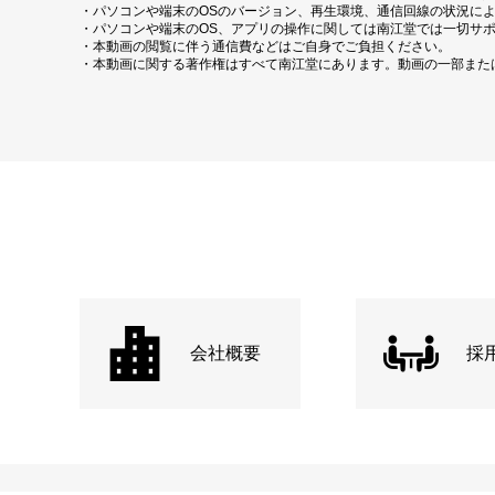
・パソコンや端末のOSのバージョン、再生環境、通信回線の状況に
・パソコンや端末のOS、アプリの操作に関しては南江堂では一切サ
・本動画の閲覧に伴う通信費などはご自身でご負担ください。
・本動画に関する著作権はすべて南江堂にあります。動画の一部また
会社概要
採