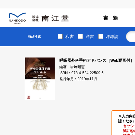
書 籍
和書
洋書
洋雑誌
商品検索
呼吸器外科手術アドバンス［Web動画付］
編著 岩﨑昭憲
ISBN：978-4-524-22509-5
発行年月：2019年11月
※入力内
認くださ
セッシ
誠に恐