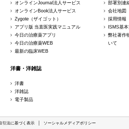
オンラインJournal法人サービス
部署別連
オンラインBook法人サービス
会社地図
Zygote（ザイゴット）
採用情報
アプリ版 当直医実践マニュアル
ISMS基
今日の治療薬アプリ
弊社著作
今日の治療薬WEB
いて
最新の臨床WEB
洋書・洋雑誌
洋書
洋雑誌
電子製品
取引法に基づく表示
ソーシャルメディアポリシー