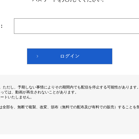
：
す。ただし、予期しない事情によりその期間内でも配信を停止する可能性があります
よっては、動画が再生されないことがあります。
ポートいたしません。
は全部を、無断で複製、改変、頒布（無料での配布及び有料での販売）することを