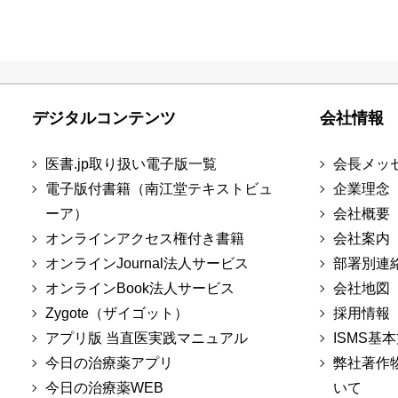
デジタルコンテンツ
会社情報
医書.jp取り扱い電子版一覧
会長メッ
電子版付書籍（南江堂テキストビュ
企業理念
ーア）
会社概要
オンラインアクセス権付き書籍
会社案内
オンラインJournal法人サービス
部署別連
オンラインBook法人サービス
会社地図
Zygote（ザイゴット）
採用情報
アプリ版 当直医実践マニュアル
ISMS基
今日の治療薬アプリ
弊社著作
今日の治療薬WEB
いて