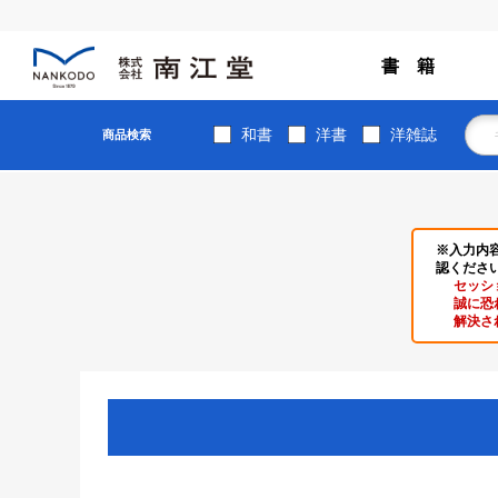
書 籍
和書
洋書
洋雑誌
商品検索
※入力内
認くださ
セッシ
誠に恐
解決さ