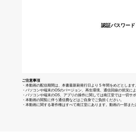
認証パスワード
ご注意事項
・本動画の配信期間は、本書最新刷発行日より 5 年間をめどとしま
・パソコンや端末のOSのバージョン、再生環境、通信回線の状況に
・パソコンや端末のOS、アプリの操作に関しては南江堂では一切サ
・本動画の閲覧に伴う通信費などはご自身でご負担ください。
・本動画に関する著作権はすべて南江堂にあります。動画の一部また