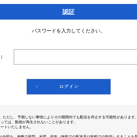
認証
パスワードを入力してください。
：
す。ただし、予期しない事情によりその期間内でも配信を停止する可能性があります
よっては、動画が再生されないことがあります。
ポートいたしません。
は全部を、無断で複製、改変、頒布（無料での配布及び有料での販売）することを