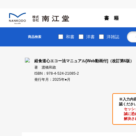
書 籍
和書
洋書
洋雑誌
商品検索
経食道心エコー法マニュアル[Web動画付]（改訂第6版）
著 渡橋和政
ISBN：978-4-524-21085-2
発行年月：2025年●月
※入力内
認くださ
セッシ
誠に恐
解決さ