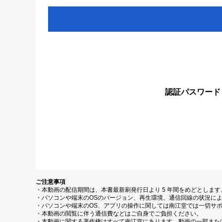
認証パスワード
ご注意事項
・本動画の配信期間は、本書最新刷発行日より 5 年間をめどとしま
・パソコンや端末のOSのバージョン、再生環境、通信回線の状況に
・パソコンや端末のOS、アプリの操作に関しては南江堂では一切サ
・本動画の閲覧に伴う通信費などはご自身でご負担ください。
・本動画に関する著作権はすべて南江堂にあります。動画の一部また