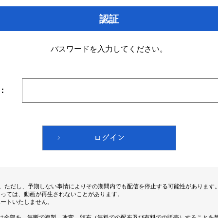
認証
パスワードを入力してください。
：
す。ただし、予期しない事情によりその期間内でも配信を停止する可能性があります
よっては、動画が再生されないことがあります。
ポートいたしません。
は全部を、無断で複製、改変、頒布（無料での配布及び有料での販売）することを