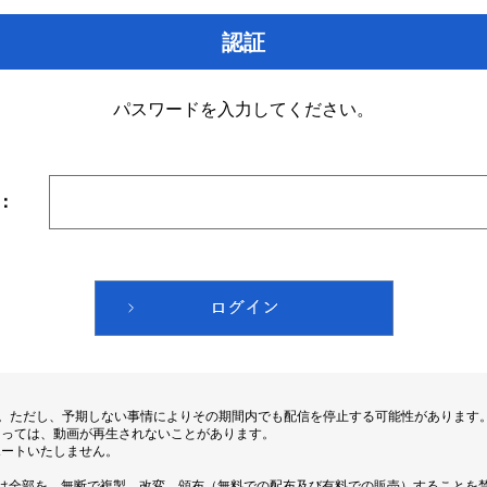
認証
パスワードを入力してください。
：
す。ただし、予期しない事情によりその期間内でも配信を停止する可能性があります
よっては、動画が再生されないことがあります。
ポートいたしません。
は全部を、無断で複製、改変、頒布（無料での配布及び有料での販売）することを