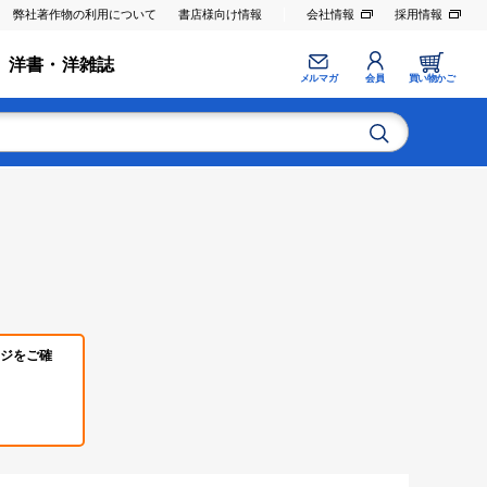
弊社著作物の利用について
書店様向け情報
会社情報
採用情報
洋書・洋雑誌
メルマガ
会員
買い物かご
ジをご確