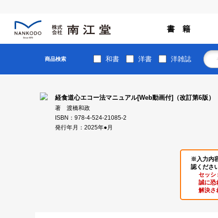
書 籍
和書
洋書
洋雑誌
商品検索
経食道心エコー法マニュアル[Web動画付]（改訂第6版）
著 渡橋和政
ISBN：978-4-524-21085-2
発行年月：2025年●月
※入力内
認くださ
セッシ
誠に恐
解決さ