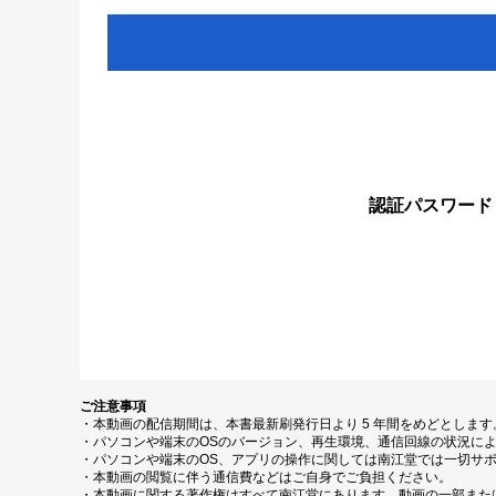
認証パスワード
ご注意事項
・本動画の配信期間は、本書最新刷発行日より 5 年間をめどとしま
・パソコンや端末のOSのバージョン、再生環境、通信回線の状況に
・パソコンや端末のOS、アプリの操作に関しては南江堂では一切サ
・本動画の閲覧に伴う通信費などはご自身でご負担ください。
・本動画に関する著作権はすべて南江堂にあります。動画の一部また