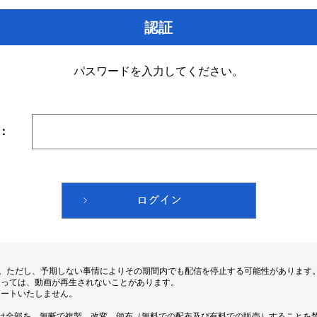
認証
パスワードを入力してください。
：
す。ただし、予期しない事情によりその期間内でも配信を停止する可能性があります
よっては、動画が再生されないことがあります。
ポートいたしません。
は全部を、無断で複製、改変、頒布（無料での配布及び有料での販売）することを