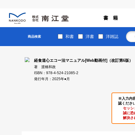
書 籍
和書
洋書
洋雑誌
商品検索
経食道心エコー法マニュアル[Web動画付]（改訂第6版）
著 渡橋和政
ISBN：978-4-524-21085-2
発行年月：2025年●月
※入力内
認くださ
セッシ
誠に恐
解決さ