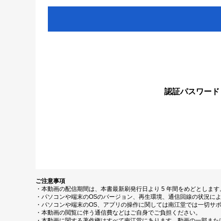
認証パスワード
ご注意事項
・本動画の配信期間は、本書最新刷発行日より 5 年間をめどとしま
・パソコンや端末のOSのバージョン、再生環境、通信回線の状況に
・パソコンや端末のOS、アプリの操作に関しては南江堂では一切サ
・本動画の閲覧に伴う通信費などはご自身でご負担ください。
・本動画に関する著作権はすべて南江堂にあります。動画の一部また