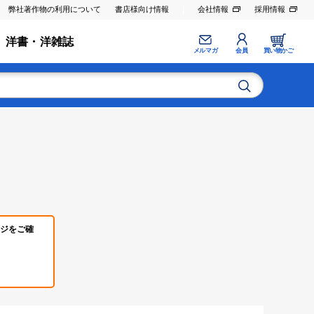
弊社著作物の利用について
書店様向け情報
会社情報
採用情報
洋書・洋雑誌
メルマガ
会員
買い物かご
ジをご確