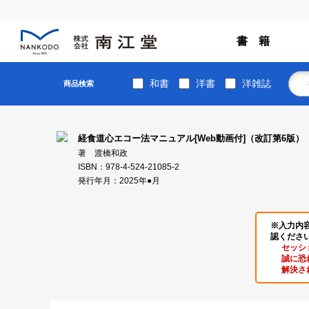
書 籍
和書
洋書
洋雑誌
商品検索
経食道心エコー法マニュアル[Web動画付]（改訂第6版）
著 渡橋和政
ISBN：978-4-524-21085-2
発行年月：2025年●月
※入力内
認くださ
セッシ
誠に恐
解決さ