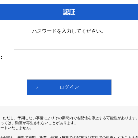
認証
パスワードを入力してください。
：
す。ただし、予期しない事情によりその期間内でも配信を停止する可能性があります
よっては、動画が再生されないことがあります。
ポートいたしません。
は全部を、無断で複製、改変、頒布（無料での配布及び有料での販売）することを