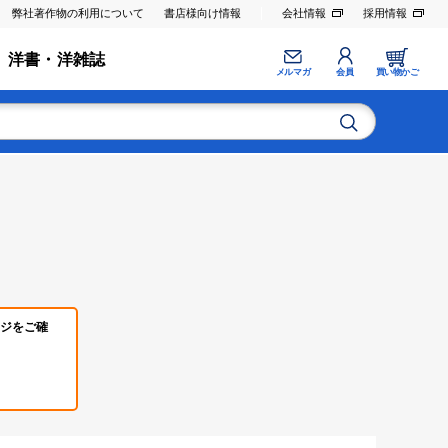
弊社著作物の利用について
書店様向け情報
会社情報
採用情報
洋書・洋雑誌
メルマガ
会員
買い物かご
ジをご確