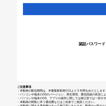
認証パスワード
ご注意事項
・本動画の配信期間は、本書最新刷発行日より 5 年間をめどとしま
・パソコンや端末のOSのバージョン、再生環境、通信回線の状況に
・パソコンや端末のOS、アプリの操作に関しては南江堂では一切サ
・本動画の閲覧に伴う通信費などはご自身でご負担ください。
・本動画に関する著作権はすべて南江堂にあります。動画の一部また