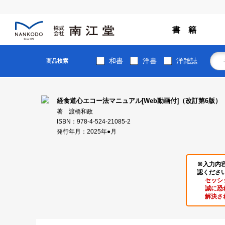
書 籍
和書
洋書
洋雑誌
商品検索
経食道心エコー法マニュアル[Web動画付]（改訂第6版）
著 渡橋和政
ISBN：978-4-524-21085-2
発行年月：2025年●月
※入力内
認くださ
セッシ
誠に恐
解決さ