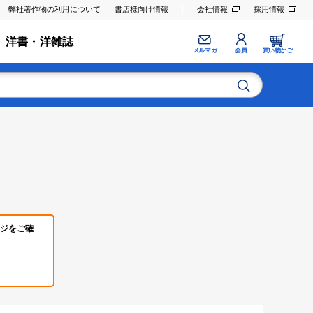
弊社著作物の利用について
書店様向け情報
会社情報
採用情報
洋書・洋雑誌
メルマガ
会員
買い物かご
ジをご確