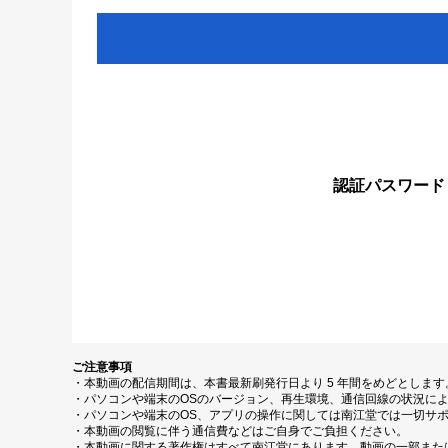
認証パスワード
ご注意事項
・本動画の配信期間は、本書最新刷発行日より 5 年間をめどとしま
・パソコンや端末のOSのバージョン、再生環境、通信回線の状況に
・パソコンや端末のOS、アプリの操作に関しては南江堂では一切サ
・本動画の閲覧に伴う通信費などはご自身でご負担ください。
・本動画に関する著作権はすべて南江堂にあります。動画の一部また