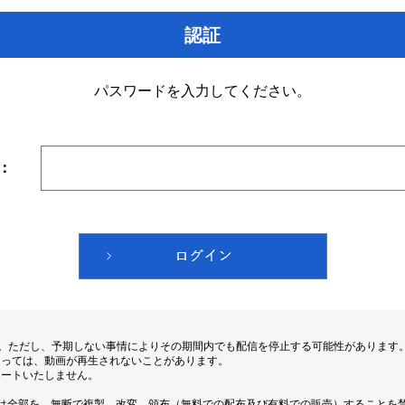
認証
パスワードを入力してください。
：
す。ただし、予期しない事情によりその期間内でも配信を停止する可能性があります
よっては、動画が再生されないことがあります。
ポートいたしません。
は全部を、無断で複製、改変、頒布（無料での配布及び有料での販売）することを