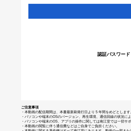
認証パスワード
ご注意事項
・本動画の配信期間は、本書最新刷発行日より 5 年間をめどとしま
・パソコンや端末のOSのバージョン、再生環境、通信回線の状況に
・パソコンや端末のOS、アプリの操作に関しては南江堂では一切サ
・本動画の閲覧に伴う通信費などはご自身でご負担ください。
・本動画に関する著作権はすべて南江堂にあります。動画の一部また