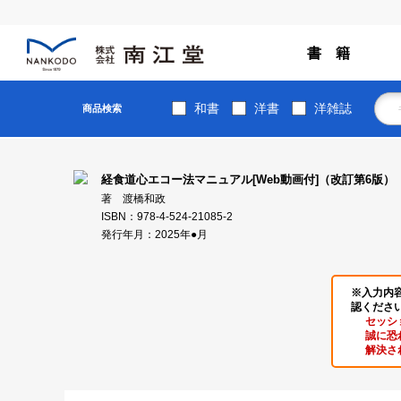
書 籍
和書
洋書
洋雑誌
商品検索
経食道心エコー法マニュアル[Web動画付]（改訂第6版）
著 渡橋和政
ISBN：978-4-524-21085-2
発行年月：2025年●月
※入力内
認くださ
セッシ
誠に恐
解決さ