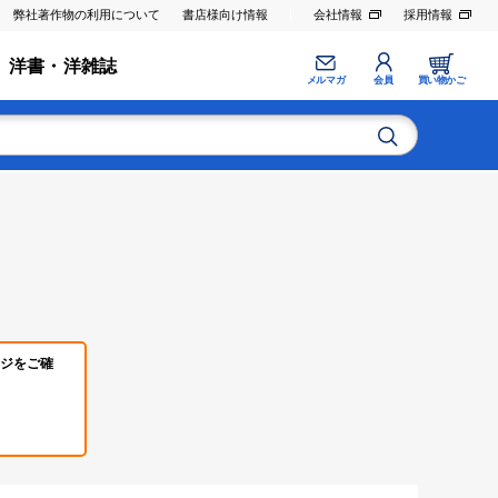
弊社著作物の利用について
書店様向け情報
会社情報
採用情報
洋書・洋雑誌
メルマガ
会員
買い物かご
ジをご確