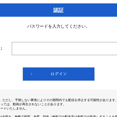
認証
パスワードを入力してください。
：
す。ただし、予期しない事情によりその期間内でも配信を停止する可能性があります
よっては、動画が再生されないことがあります。
ポートいたしません。
は全部を、無断で複製、改変、頒布（無料での配布及び有料での販売）することを