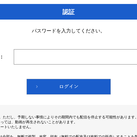
認証
パスワードを入力してください。
：
す。ただし、予期しない事情によりその期間内でも配信を停止する可能性があります
よっては、動画が再生されないことがあります。
ポートいたしません。
は全部を、無断で複製、改変、頒布（無料での配布及び有料での販売）することを