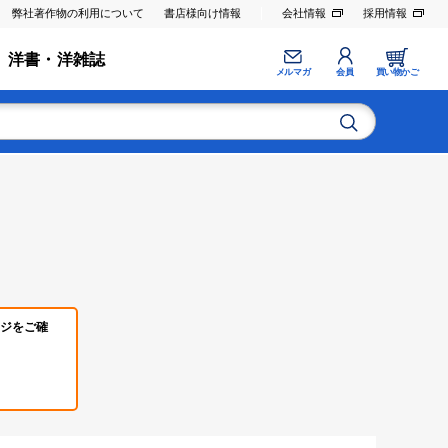
弊社著作物の利用について
書店様向け情報
会社情報
採用情報
洋書・洋雑誌
メルマガ
会員
買い物かご
ジをご確