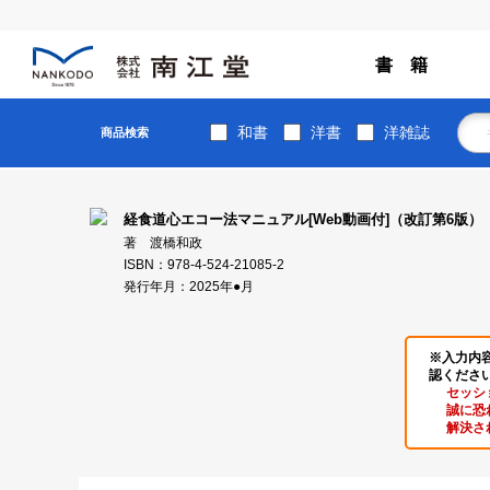
書 籍
和書
洋書
洋雑誌
商品検索
経食道心エコー法マニュアル[Web動画付]（改訂第6版）
著 渡橋和政
ISBN：978-4-524-21085-2
発行年月：2025年●月
※入力内
認くださ
セッシ
誠に恐
解決さ