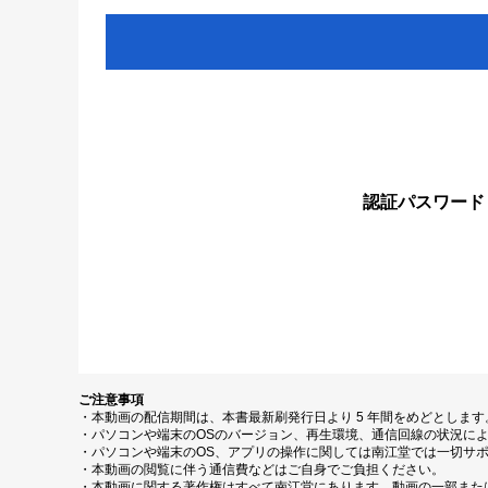
認証パスワード
ご注意事項
・本動画の配信期間は、本書最新刷発行日より 5 年間をめどとしま
・パソコンや端末のOSのバージョン、再生環境、通信回線の状況に
・パソコンや端末のOS、アプリの操作に関しては南江堂では一切サ
・本動画の閲覧に伴う通信費などはご自身でご負担ください。
・本動画に関する著作権はすべて南江堂にあります。動画の一部また