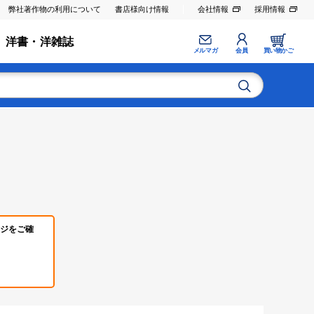
弊社著作物の利用について
書店様向け情報
会社情報
採用情報
洋書・洋雑誌
メルマガ
会員
買い物かご
ジをご確