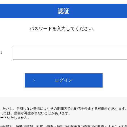
認証
パスワードを入力してください。
：
す。ただし、予期しない事情によりその期間内でも配信を停止する可能性があります
よっては、動画が再生されないことがあります。
ポートいたしません。
は全部を、無断で複製、改変、頒布（無料での配布及び有料での販売）することを