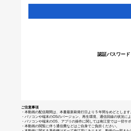
認証パスワード
ご注意事項
・本動画の配信期間は、本書最新刷発行日より 5 年間をめどとしま
・パソコンや端末のOSのバージョン、再生環境、通信回線の状況に
・パソコンや端末のOS、アプリの操作に関しては南江堂では一切サ
・本動画の閲覧に伴う通信費などはご自身でご負担ください。
・本動画に関する著作権はすべて南江堂にあります。動画の一部また