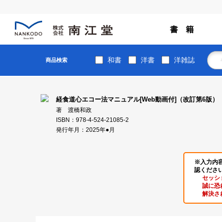
書 籍
和書
洋書
洋雑誌
商品検索
経食道心エコー法マニュアル[Web動画付]（改訂第6版）
著 渡橋和政
ISBN：978-4-524-21085-2
発行年月：2025年●月
※入力内
認くださ
セッシ
誠に恐
解決さ