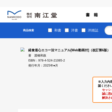
書 籍
和書
洋書
洋雑誌
商品検索
経食道心エコー法マニュアル[Web動画付]（改訂第6版）
著 渡橋和政
ISBN：978-4-524-21085-2
発行年月：2025年●月
※入力内
認くださ
セッシ
誠に恐
解決さ