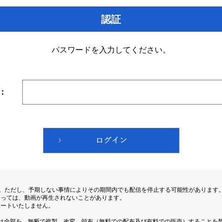
認証
パスワードを入力してください。
：
す。ただし、予期しない事情によりその期間内でも配信を停止する可能性があります
よっては、動画が再生されないことがあります。
ポートいたしません。
は全部を、無断で複製、改変、頒布（無料での配布及び有料での販売）することを