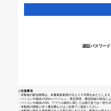
認証パスワード
ご注意事項
・本動画の配信期間は、本書最新刷発行日より 5 年間をめどとしま
・パソコンや端末のOSのバージョン、再生環境、通信回線の状況に
・パソコンや端末のOS、アプリの操作に関しては南江堂では一切サ
・本動画の閲覧に伴う通信費などはご自身でご負担ください。
・本動画に関する著作権はすべて南江堂にあります。動画の一部また