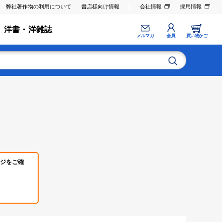
弊社著作物の利用について
書店様向け情報
会社情報
採用情報
洋書・洋雑誌
メルマガ
会員
買い物かご
ジをご確