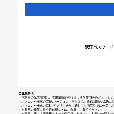
認証パスワード
ご注意事項
・本動画の配信期間は、本書最新刷発行日より 5 年間をめどとしま
・パソコンや端末のOSのバージョン、再生環境、通信回線の状況に
・パソコンや端末のOS、アプリの操作に関しては南江堂では一切サ
・本動画の閲覧に伴う通信費などはご自身でご負担ください。
・本動画に関する著作権はすべて南江堂にあります。動画の一部また