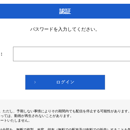
認証
パスワードを入力してください。
：
す。ただし、予期しない事情によりその期間内でも配信を停止する可能性があります
よっては、動画が再生されないことがあります。
ポートいたしません。
は全部を、無断で複製、改変、頒布（無料での配布及び有料での販売）することを