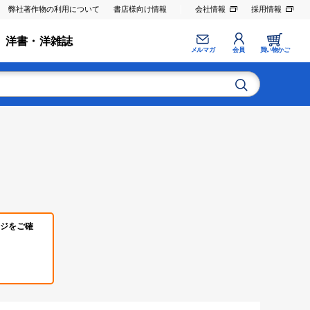
弊社著作物の利用について
書店様向け情報
会社情報
採用情報
洋書・洋雑誌
メルマガ
会員
買い物かご
ジをご確