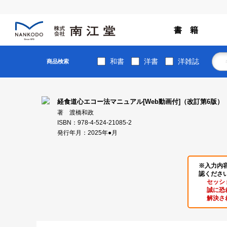
書 籍
和書
洋書
洋雑誌
商品検索
経食道心エコー法マニュアル[Web動画付]（改訂第6版）
著 渡橋和政
ISBN：978-4-524-21085-2
発行年月：2025年●月
※入力内
認くださ
セッシ
誠に恐
解決さ