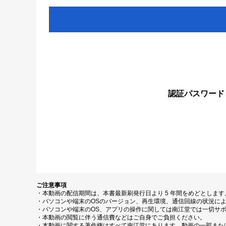
認証パスワード
ご注意事項
・本動画の配信期間は、本書最新刷発行日より 5 年間をめどとしま
・パソコンや端末のOSのバージョン、再生環境、通信回線の状況に
・パソコンや端末のOS、アプリの操作に関しては南江堂では一切サ
・本動画の閲覧に伴う通信費などはご自身でご負担ください。
・本動画に関する著作権はすべて南江堂にあります。動画の一部また