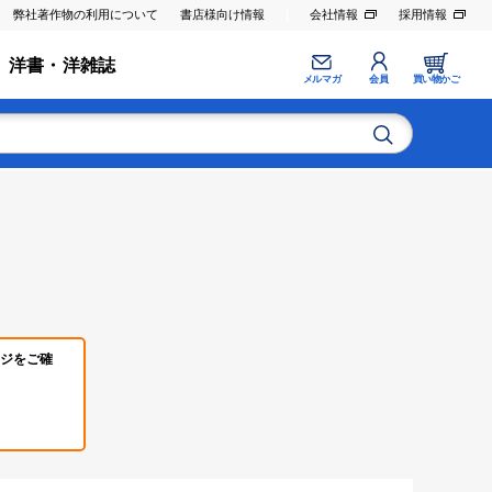
弊社著作物の利用について
書店様向け情報
会社情報
採用情報
洋書・洋雑誌
メルマガ
会員
買い物かご
ジをご確