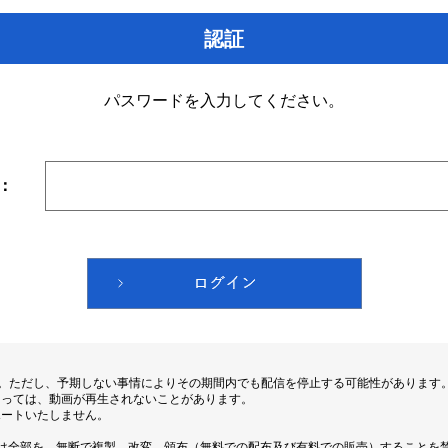
認証
パスワードを入力してください。
：
す。ただし、予期しない事情によりその期間内でも配信を停止する可能性があります
よっては、動画が再生されないことがあります。
ポートいたしません。
は全部を、無断で複製、改変、頒布（無料での配布及び有料での販売）することを