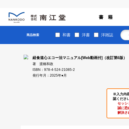
書 籍
和書
洋書
洋雑誌
商品検索
経食道心エコー法マニュアル[Web動画付]（改訂第6版）
著 渡橋和政
ISBN：978-4-524-21085-2
発行年月：2025年●月
※入力内
認くださ
セッシ
誠に恐
解決さ