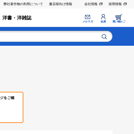
弊社著作物の利用について
書店様向け情報
会社情報
採用情報
洋書・洋雑誌
メルマガ
会員
買い物かご
ジをご確