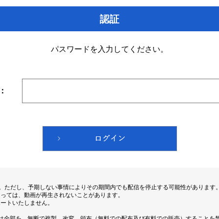
認証
パスワードを入力してください。
：
す。ただし、予期しない事情によりその期間内でも配信を停止する可能性があります
よっては、動画が再生されないことがあります。
ポートいたしません。
は全部を、無断で複製、改変、頒布（無料での配布及び有料での販売）することを