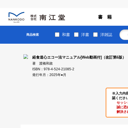
書 籍
和書
洋書
洋雑誌
商品検索
経食道心エコー法マニュアル[Web動画付]（改訂第6版）
著 渡橋和政
ISBN：978-4-524-21085-2
発行年月：2025年●月
※入力内
認くださ
セッシ
誠に恐
解決さ