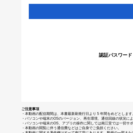
認証パスワード
ご注意事項
・本動画の配信期間は、本書最新刷発行日より 5 年間をめどとしま
・パソコンや端末のOSのバージョン、再生環境、通信回線の状況に
・パソコンや端末のOS、アプリの操作に関しては南江堂では一切サ
・本動画の閲覧に伴う通信費などはご自身でご負担ください。
・本動画に関する著作権はすべて南江堂にあります。動画の一部また