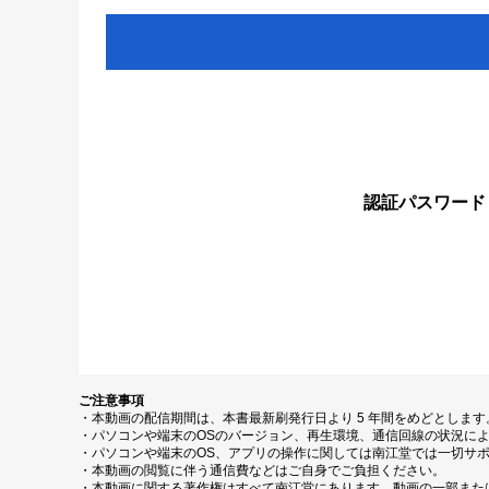
認証パスワード
ご注意事項
・本動画の配信期間は、本書最新刷発行日より 5 年間をめどとしま
・パソコンや端末のOSのバージョン、再生環境、通信回線の状況に
・パソコンや端末のOS、アプリの操作に関しては南江堂では一切サ
・本動画の閲覧に伴う通信費などはご自身でご負担ください。
・本動画に関する著作権はすべて南江堂にあります。動画の一部また