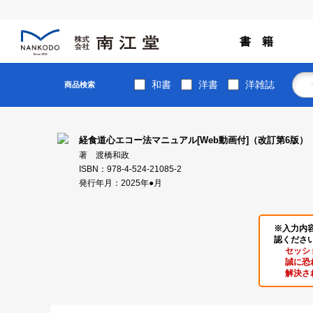
書 籍
和書
洋書
洋雑誌
商品検索
経食道心エコー法マニュアル[Web動画付]（改訂第6版）
著 渡橋和政
ISBN：978-4-524-21085-2
発行年月：2025年●月
※入力内
認くださ
セッシ
誠に恐
解決さ