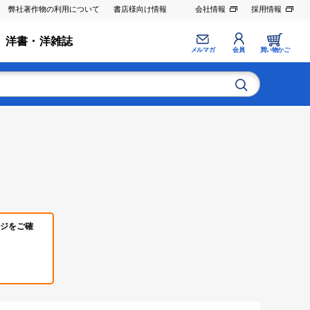
弊社著作物の利用について
書店様向け情報
会社情報
採用情報
洋書・洋雑誌
メルマガ
会員
買い物かご
ジをご確