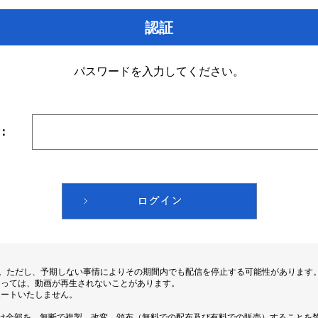
認証
パスワードを入力してください。
：
す。ただし、予期しない事情によりその期間内でも配信を停止する可能性があります
よっては、動画が再生されないことがあります。
ポートいたしません。
は全部を、無断で複製、改変、頒布（無料での配布及び有料での販売）することを