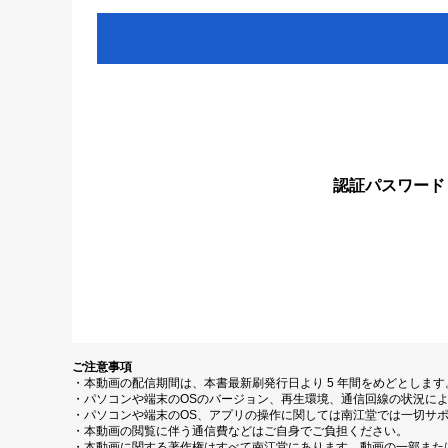
認証パスワード
ご注意事項
・本動画の配信期間は、本書最新刷発行日より 5 年間をめどとしま
・パソコンや端末のOSのバージョン、再生環境、通信回線の状況に
・パソコンや端末のOS、アプリの操作に関しては南江堂では一切サ
・本動画の閲覧に伴う通信費などはご自身でご負担ください。
・本動画に関する著作権はすべて南江堂にあります。動画の一部また