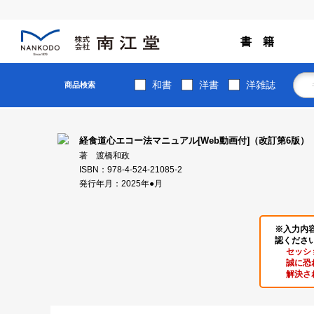
書 籍
和書
洋書
洋雑誌
商品検索
経食道心エコー法マニュアル[Web動画付]（改訂第6版）
著 渡橋和政
ISBN：978-4-524-21085-2
発行年月：2025年●月
※入力内
認くださ
セッシ
誠に恐
解決さ