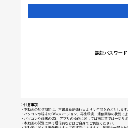
認証パスワード
ご注意事項
・本動画の配信期間は、本書最新刷発行日より 5 年間をめどとしま
・パソコンや端末のOSのバージョン、再生環境、通信回線の状況に
・パソコンや端末のOS、アプリの操作に関しては南江堂では一切サ
・本動画の閲覧に伴う通信費などはご自身でご負担ください。
・本動画に関する著作権はすべて南江堂にあります。動画の一部また