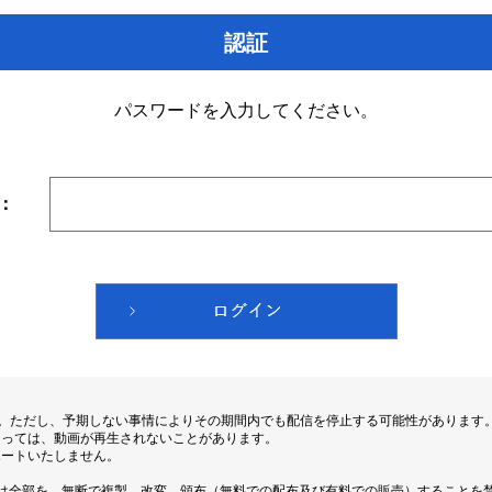
認証
パスワードを入力してください。
：
す。ただし、予期しない事情によりその期間内でも配信を停止する可能性があります
よっては、動画が再生されないことがあります。
ポートいたしません。
は全部を、無断で複製、改変、頒布（無料での配布及び有料での販売）することを