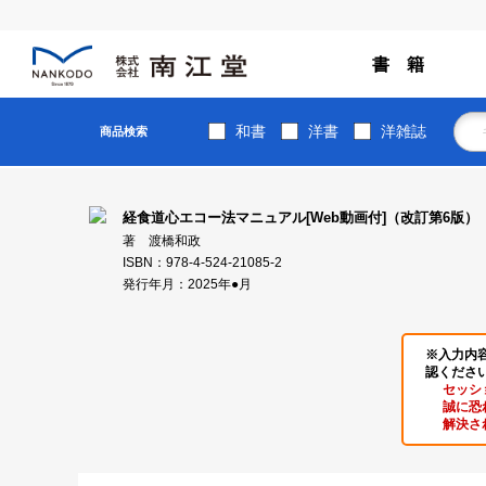
書 籍
和書
洋書
洋雑誌
商品検索
経食道心エコー法マニュアル[Web動画付]（改訂第6版）
著 渡橋和政
ISBN：978-4-524-21085-2
発行年月：2025年●月
※入力内
認くださ
セッシ
誠に恐
解決さ