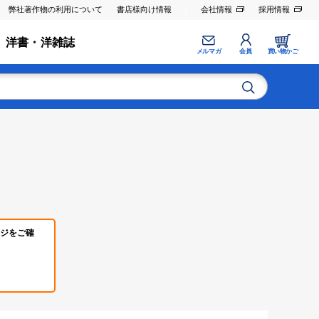
弊社著作物の利用について
書店様向け情報
会社情報
採用情報
洋書・洋雑誌
メルマガ
会員
買い物かご
ジをご確